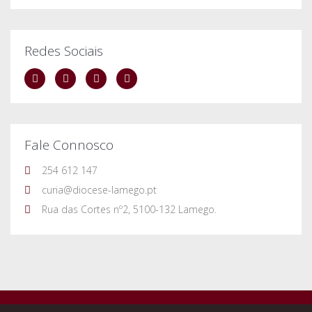
Redes Sociais
Fale Connosco
254 612 147
curia@diocese-lamego.pt
Rua das Cortes nº2, 5100-132 Lamego.