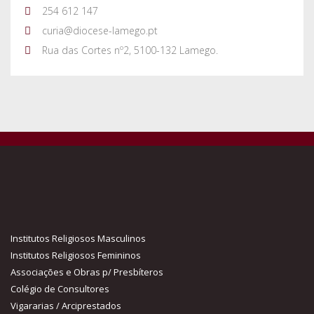
254 612 147
curia@diocese-lamego.pt
Rua das Cortes nº2, 5100-132 Lamego.
Institutos Religiosos Masculinos
Institutos Religiosos Femininos
Associações e Obras p/ Presbíteros
Colégio de Consultores
Vigararias / Arciprestados