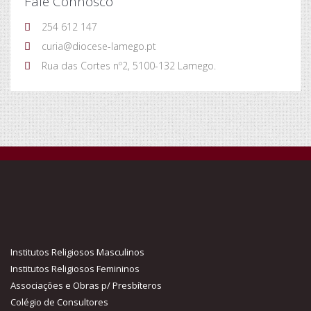
Fale Connosco
254 612 147
curia@diocese-lamego.pt
Rua das Cortes nº2, 5100-132 Lamego.
Institutos Religiosos Masculinos
Institutos Religiosos Femininos
Associações e Obras p/ Presbíteros
Colégio de Consultores