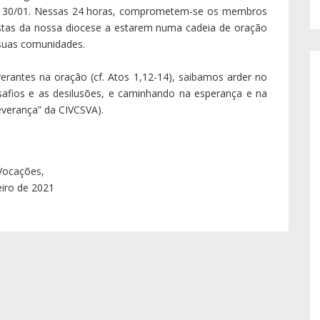
a 30/01. Nessas 24 horas, comprometem-se os membros
istas da nossa diocese a estarem numa cadeia de oração
suas comunidades.
rantes na oração (cf. Atos 1,12-14), saibamos arder no
afios e as desilusões, e caminhando na esperança e na
severança” da CIVCSVA).
Vocações,
eiro de 2021