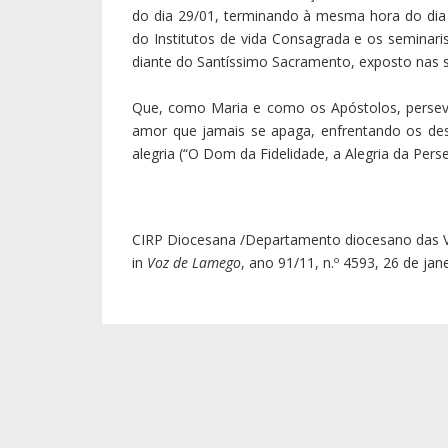
do dia 29/01, terminando à mesma hora do di
do Institutos de vida Consagrada e os seminar
diante do Santíssimo Sacramento, exposto nas 
Que, como Maria e como os Apóstolos, perseve
amor que jamais se apaga, enfrentando os des
alegria (“O Dom da Fidelidade, a Alegria da Per
CIRP Diocesana /Departamento diocesano das 
in
Voz de Lamego
, ano 91/11, n.º 4593, 26 de jan