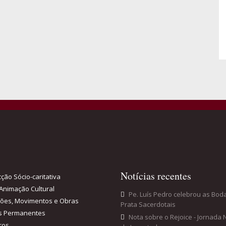
Notícias recentes
ção Sócio-caritativa
Animação Cultural
Pe. Luís Pedro celebrou as Bod
ções, Movimentos e Obras
Prata Sacerdotais
s Permanentes
Nota sobre o Rejoice - Jornada 
ros