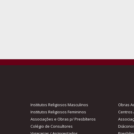
Institutos Religiosos Masculinos
Obras Ac
Institutos Religiosos Femininos
Centros 
Associações e Obras p/ Presbíteros
Associa
Colégio de Consultores
Diácono
Vigararias / Arciprestados
Presbíte