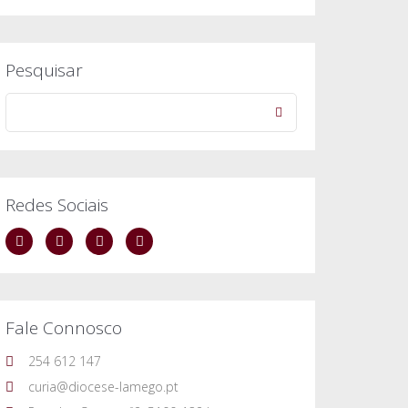
Pesquisar
Redes Sociais
Fale Connosco
254 612 147
curia@diocese-lamego.pt