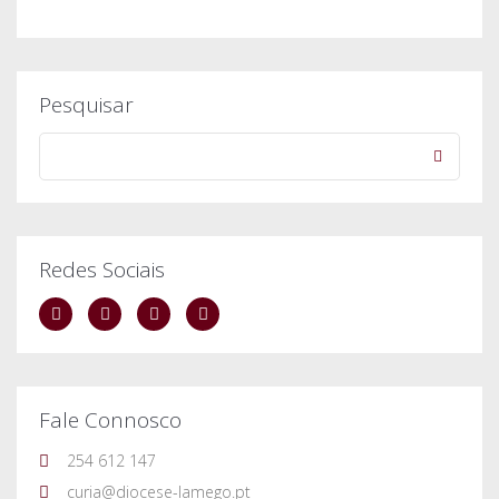
Pesquisar
Redes Sociais
Fale Connosco
254 612 147
curia@diocese-lamego.pt