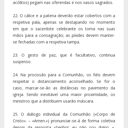
acólitos) pegam nas oferendas e nos vasos sagrados.
22. O cálice e a patena deverão estar cobertos com a
respetiva pala, apenas se destapando no momento
em que o sacerdote celebrante os toma nas suas
mãos para a consagração; as píxides devem manter-
se fechadas com a respetiva tampa.
23. O gesto de paz, que é facultativo, continua
suspenso.
24. Na procissão para a Comunhão, os fiéis devem
respeitar o distanciamento aconselhado. Se for o
caso, marcar-se-ão as distâncias no pavimento da
igreja. Sendo inevitável uma maior proximidade, os
ministros que a distribuem usarão máscara.
25. O diálogo individual da Comunhão («Corpo de
Cristo». – «Amen.») pronunciar-se-á de forma coletiva
depois da resposta «Senhor, eu não sou digno…»,