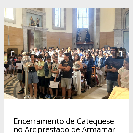
Previous
Ne
Encerramento de Catequese
no Arciprestado de Armamar-