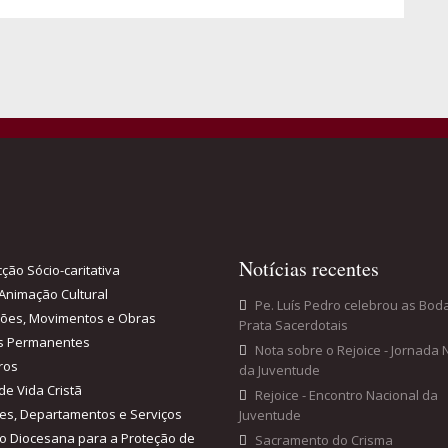
Notícias recentes
ção Sócio-caritativa
Animação Cultural
Pe. Luís Pedro celebrou as Bod
ções, Movimentos e Obras
Prata Sacerdotais
s Permanentes
Nota sobre o Rejoice - Jornada 
ros
da Juventude
de Vida Cristã
Rejoice - Encontro Nacional da
es, Departamentos e Serviços
Juventude
o Diocesana para a Proteção de
Sacramento do Crisma