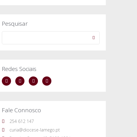
Pesquisar
Redes Sociais
Fale Connosco
254 612 147
curia@diocese-lamego.pt