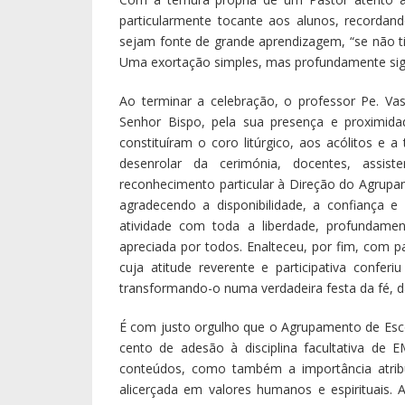
particularmente tocante aos alunos, recorda
sejam fonte de grande aprendizagem, “se não ti
Uma exortação simples, mas profundamente signi
Ao terminar a celebração, o professor Pe. Vas
Senhor Bispo, pela sua presença e proximid
constituíram o coro litúrgico, aos acólitos e
desenrolar da cerimónia, docentes, assist
reconhecimento particular à Direção do Agrupa
agradecendo a disponibilidade, a confiança e
atividade com toda a liberdade, profundame
apreciada por todos. Enalteceu, por fim, com 
cuja atitude reverente e participativa confer
transformando-o numa verdadeira festa da fé, d
É com justo orgulho que o Agrupamento de Esco
cento de adesão à disciplina facultativa de
conteúdos, como também a importância atribu
alicerçada em valores humanos e espirituais.