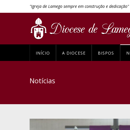
"Igreja de Lamego sempre em construção e dedicação"
INÍCIO
A DIOCESE
BISPOS
N
Notícias