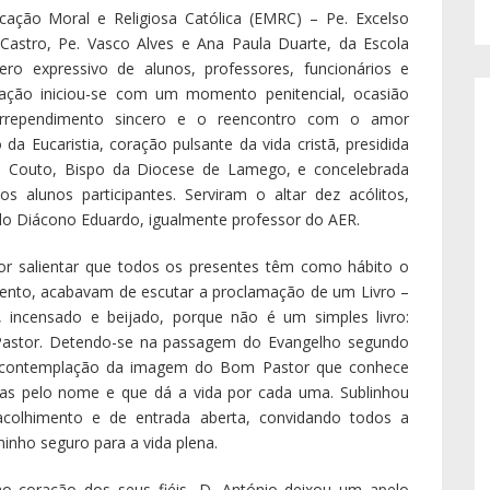
ucação Moral e Religiosa Católica (EMRC) – Pe. Excelso
 Castro, Pe. Vasco Alves e Ana Paula Duarte, da Escola
o expressivo de alunos, professores, funcionários e
bração iniciou-se com um momento penitencial, ocasião
arrependimento sincero e o reencontro com o amor
da Eucaristia, coração pulsante da vida cristã, presidida
io Couto, Bispo da Diocese de Lamego, e concelebrada
 alunos participantes. Serviram o altar dez acólitos,
 Diácono Eduardo, igualmente professor do AER.
or salientar que todos os presentes têm como hábito o
ento, acabavam de escutar a proclamação de um Livro –
, incensado e beijado, porque não é um simples livro:
Pastor. Detendo-se na passagem do Evangelho segundo
 à contemplação da imagem do Bom Pastor que conhece
as pelo nome e que dá a vida por cada uma. Sublinhou
colhimento e de entrada aberta, convidando todos a
inho seguro para a vida plena.
o coração dos seus fiéis, D. António deixou um apelo