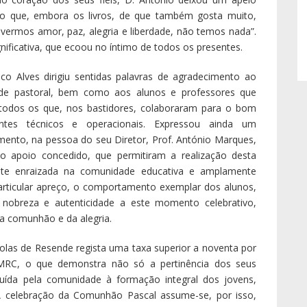
ndo que, embora os livros, de que também gosta muito,
vermos amor, paz, alegria e liberdade, não temos nada”.
ficativa, que ecoou no íntimo de todos os presentes.
co Alves dirigiu sentidas palavras de agradecimento ao
ade pastoral, bem como aos alunos e professores que
 a todos os que, nos bastidores, colaboraram para o bom
entes técnicos e operacionais. Expressou ainda um
mento, na pessoa do seu Diretor, Prof. António Marques,
 o apoio concedido, que permitiram a realização desta
nte enraizada na comunidade educativa e amplamente
particular apreço, o comportamento exemplar dos alunos,
iu nobreza e autenticidade a este momento celebrativo,
a comunhão e da alegria.
las de Resende regista uma taxa superior a noventa por
 EMRC, o que demonstra não só a pertinência dos seus
ída pela comunidade à formação integral dos jovens,
 A celebração da Comunhão Pascal assume-se, por isso,