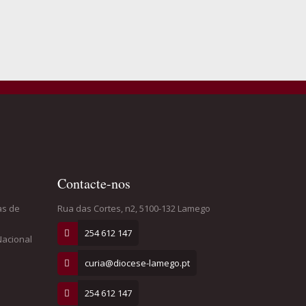
Contacte-nos
as de
Rua das Cortes, n2, 5100-132 Lamego
254 612 147
Nacional
curia@diocese-lamego.pt
254 612 147