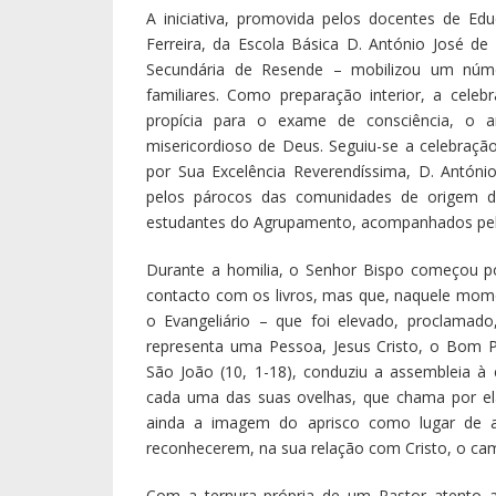
A iniciativa, promovida pelos docentes de Ed
Ferreira, da Escola Básica D. António José de
Secundária de Resende – mobilizou um númer
familiares. Como preparação interior, a cele
propícia para o exame de consciência, o 
misericordioso de Deus. Seguiu-se a celebração 
por Sua Excelência Reverendíssima, D. Antón
pelos párocos das comunidades de origem dos
estudantes do Agrupamento, acompanhados pelo
Durante a homilia, o Senhor Bispo começou p
contacto com os livros, mas que, naquele mom
o Evangeliário – que foi elevado, proclamado
representa uma Pessoa, Jesus Cristo, o Bom 
São João (10, 1-18), conduziu a assembleia
cada uma das suas ovelhas, que chama por el
ainda a imagem do aprisco como lugar de a
reconhecerem, na sua relação com Cristo, o cam
Com a ternura própria de um Pastor atento a