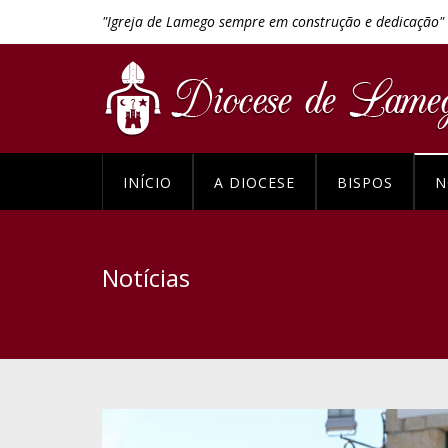
"Igreja de Lamego sempre em construção e dedicação"
INÍCIO
A DIOCESE
BISPOS
N
Notícias