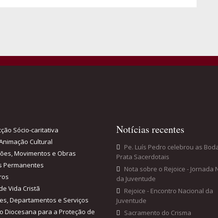
Notícias recentes
ção Sócio-caritativa
Animação Cultural
Pe. Luís Pedro celebrou as Bod
ções, Movimentos e Obras
Prata Sacerdotais
s Permanentes
Nota sobre o Rejoice - Jornada 
ros
da Juventude
de Vida Cristã
Rejoice - Encontro Nacional da
es, Departamentos e Serviços
Juventude
o Diocesana para a Proteção de
Sacramento do Crisma