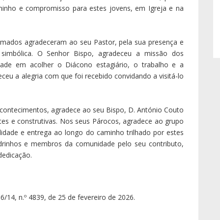
minho e compromisso para estes jovens, em Igreja e na
smados agradeceram ao seu Pastor, pela sua presença e
 simbólica. O Senhor Bispo, agradeceu a missão dos
ade em acolher o Diácono estagiário, o trabalho e a
eceu a alegria com que foi recebido convidando a visitá-lo
acontecimentos, agradece ao seu Bispo, D. António Couto
tes e construtivas. Nos seus Párocos, agradece ao grupo
ilidade e entrega ao longo do caminho trilhado por estes
drinhos e membros da comunidade pelo seu contributo,
dedicação.
96/14, n.º 4839, de 25 de fevereiro de 2026.