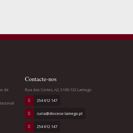
Contacte-nos
as de
Rua das Cortes, n2, 5100-132 Lamego
254 612 147
Nacional
curia@diocese-lamego.pt
254 612 147