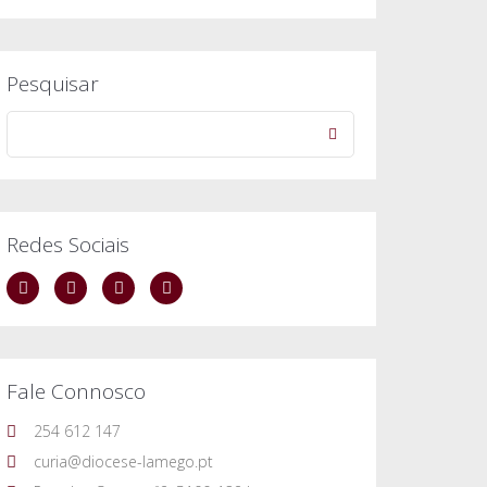
Pesquisar
Redes Sociais
Fale Connosco
254 612 147
curia@diocese-lamego.pt