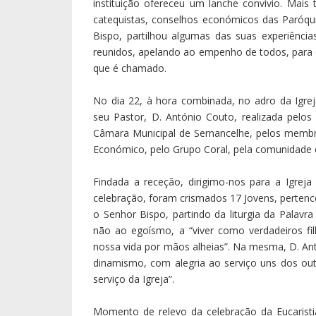
instituição ofereceu um lanche convívio. Mais
catequistas, conselhos económicos das Paróqu
Bispo, partilhou algumas das suas experiência
reunidos, apelando ao empenho de todos, para
que é chamado.
No dia 22, à hora combinada, no adro da Igrej
seu Pastor, D. António Couto, realizada pelo
Câmara Municipal de Sernancelhe, pelos membr
Económico, pelo Grupo Coral, pela comunidade 
Findada a receção, dirigimo-nos para a Igreja
celebração, foram crismados 17 Jovens, pertenc
o Senhor Bispo, partindo da liturgia da Palav
não ao egoísmo, a “viver como verdadeiros f
nossa vida por mãos alheias”. Na mesma, D. Ant
dinamismo, com alegria ao serviço uns dos out
serviço da Igreja”.
Momento de relevo da celebração da Eucaristi