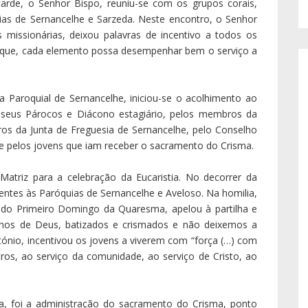
 tarde, o Senhor Bispo, reuniu-se com os grupos corais,
ias de Sernancelhe e Sarzeda. Neste encontro, o Senhor
s missionárias, deixou palavras de incentivo a todos os
 que, cada elemento possa desempenhar bem o serviço a
a Paroquial de Sernancelhe, iniciou-se o acolhimento ao
s seus Párocos e Diácono estagiário, pelos membros da
os da Junta de Freguesia de Sernancelhe, pelo Conselho
e pelos jovens que iam receber o sacramento do Crisma.
 Matriz para a celebração da Eucaristia. No decorrer da
entes às Paróquias de Sernancelhe e Aveloso. Na homilia,
ra do Primeiro Domingo da Quaresma, apelou à partilha e
ilhos de Deus, batizados e crismados e não deixemos a
ónio, incentivou os jovens a viverem com “força (…) com
ros, ao serviço da comunidade, ao serviço de Cristo, ao
a, foi a administração do sacramento do Crisma, ponto