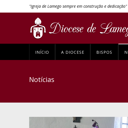
"Igreja de Lamego sempre em construção e dedicação"
INÍCIO
A DIOCESE
BISPOS
N
Notícias