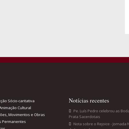
Notícias recentes
ção Sócio-caritativa
Animação Cultural
Pe. Luís Pedro celebrou as Bod
ções, Movimentos e Obras
Prata Sacerdotais
s Permanentes
Nota sobre o Rejoice - Jornada 
ros