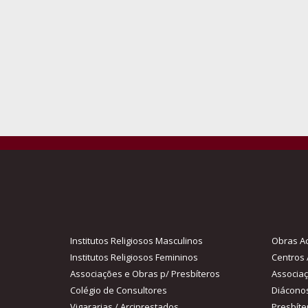
Institutos Religiosos Masculinos
Obras Ac
Institutos Religiosos Femininos
Centros 
Associações e Obras p/ Presbíteros
Associa
Colégio de Consultores
Diácono
Vigararias / Arciprestados
Presbíte