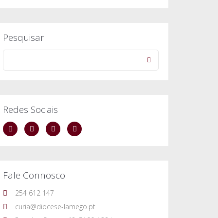
Pesquisar
Redes Sociais
Fale Connosco
254 612 147
curia@diocese-lamego.pt