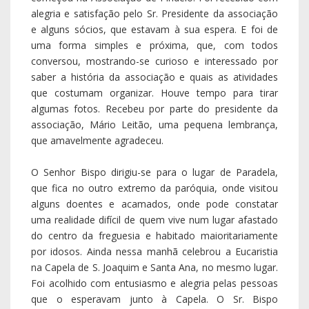
uma realidade difícil de quem vive num lugar afastado
do centro da freguesia e habitado maioritariamente
por idosos. Ainda nessa manhã celebrou a Eucaristia
na Capela de S. Joaquim e Santa Ana, no mesmo lugar.
Foi acolhido com entusiasmo e alegria pelas pessoas
que o esperavam junto à Capela. O Sr. Bispo
cumprimentou todos os presentes e rezou com todos
e por todos.
Nesse dia almoçamos no Complexo Social Armando
Soares, de seguida, visitou as instalações, terminando
essa visita na sala de atividades e no convívio com os
mais idosos. D. António conversou, ouviu, deu a sua
bênção e deixou uma mensagem de muito carinho e
esperança num futuro em que a sociedade, embora
continuando a olhar para a infância, não esqueça a
terceira idade.
Da parte da instituição D. António recebeu a gratidão