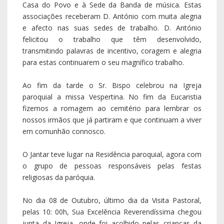
O Jantar teve lugar na Residência paroquial, agora com
o grupo de pessoas responsáveis pelas festas
religiosas da paróquia.
No dia 08 de Outubro, último dia da Visita Pastoral,
pelas 10: 00h, Sua Excelência Reverendíssima chegou
junta da Igreja, onde foi acolhido pelas crianças da
catequese e pelos jovens que deram as Boas- Vindas.
Dirigiram ao Sr. Bispo palavras de entusiasmo e alegria
pela presença do Pastor, junto das suas “ovelhinhas”,
ofereceram um cesto de flores e alguns desenhos
elaborados na catequese.
A Eucaristia teve lugar na Gruta de Nossa Senhora de
Lurdes um local tão especial e magnífico. O Pároco,
Pe. José Augusto, no início à celebração, dirigiu uma
palavra de Boas-Vindas, referiu: “ Está entre nós como
Pastor para conferir a estes Crismandos o Sacramento
do Crisma, pelo qual, se irão unir mais plenamente a
Cristo e à Sua Igreja, pois irão receber, o Espírito