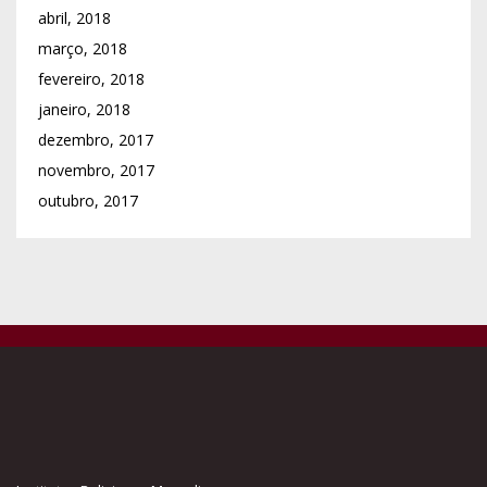
Institutos Religiosos Masculinos
Institutos Religiosos Femininos
Associações e Obras p/ Presbíteros
Colégio de Consultores
Vigararias / Arciprestados
Paróquias
Comunicações Sociais
Cúria Diocesana
Escolas Católicas
Obras Acção Sócio-caritativa
Centros Animação Cultural
Associações, Movimentos e Obras