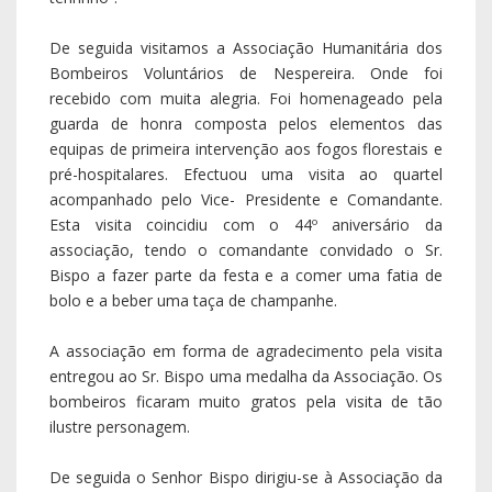
A associação em forma de agradecimento pela visita
entregou ao Sr. Bispo uma medalha da Associação. Os
bombeiros ficaram muito gratos pela visita de tão
ilustre personagem.
De seguida o Senhor Bispo dirigiu-se à Associação da
Casa do Povo e à Sede da Banda de música. Estas
associações receberam D. António com muita alegria
e afecto nas suas sedes de trabalho. D. António
felicitou o trabalho que têm desenvolvido,
transmitindo palavras de incentivo, coragem e alegria
para estas continuarem o seu magnífico trabalho.
Ao fim da tarde o Sr. Bispo celebrou na Igreja
paroquial a missa Vespertina. No fim da Eucaristia
fizemos a romagem ao cemitério para lembrar os
nossos irmãos que já partiram e que continuam a viver
em comunhão connosco.