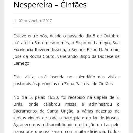
No dia 5, pelas 16:30, foi recebido na Capela de S.
Brás, onde celebrou missa e administrou o
Sacramento da Santa Unção a várias dezenas de
idosos vindos de toda a paróquia e do lar de idosos.
Agradecemos a disponibilidade da direção do Lar pelo
transporte que realizaram com muita eficiência. Todos
sentiram um contentamento ímpar pela oportunidade
de receberem, por parte de D. António, a Santa Unção.
De seguida dirigimo-nos para o Centro Paroquial. Sua
Excelência Reverendíssima teve um encontro com os
Crismandos e seus padrinhos para lhes explicar o
sentido do Sacramento que iriam receber no domingo
seguinte. Convidou-os a viverem segundo o
Evangelho, a acolherem os dons de Deus, tornando-se
membros vivos da comunidade cristã.
Terminamos o primeiro dia com um jantar convívio na
residência paroquial com o conselho económico da