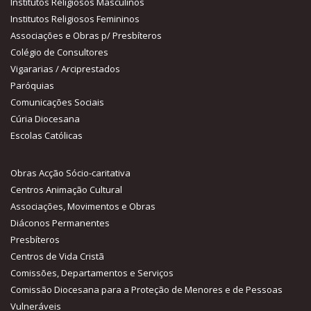
Diáconos Permanentes
Presbíteros
Centros de Vida Cristã
Comissões, Departamentos e Serviços
Comissão Diocesana para a Proteção de Menores e de Pessoas
Vulneráveis
Notícias recentes
Pe. Luís Pedro celebrou as Bodas de Prata Sacerdotais
Nota sobre o Rejoice - Jornada Nacional da Juventude
Rejoice - Encontro Nacional da Juventude
Sacramento do Crisma
Contacte-nos
Rua das Cortes, n2, 5100-132 Lamego
254 612 147