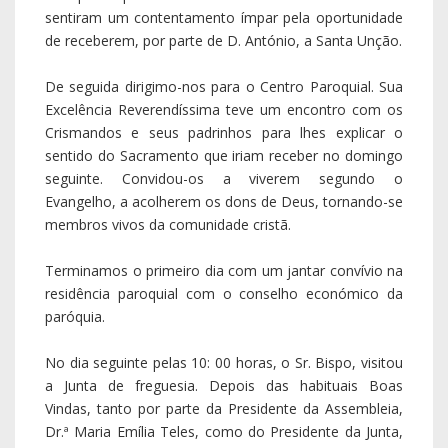
paróquia.
No dia seguinte pelas 10: 00 horas, o Sr. Bispo, visitou
a Junta de freguesia. Depois das habituais Boas
Vindas, tanto por parte da Presidente da Assembleia,
Dr.ª Maria Emília Teles, como do Presidente da Junta,
Mário Leitão, teve lugar a entrega de simbólicos
presentes e a seguir, foi a vez de passar a constar no
livro de Honra da Autarquia, tal visita. D. António
revelou-se de trato simples, afável e muito
comunicativo. O presidente agradeceu, augurando-lhe
longa vida e que volte mais vezes.
De seguida visitamos alguns doentes acamados e
idosos do lugar de Vila- Chã, onde deixou palavras de
conforto e incentivo às pessoas que tratam e cuidam
dos seus familiares.
De seguida dirigimo-nos ao Centro Escolar que