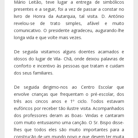
envolve crianças que frequentam o pré-escolar, dos
três aos cincos anos e 1º ciclo. Todos estavam
eufóricos por receber tão ilustre visita. Acompanhados
dos professores deram as Boas- Vindas e cantaram
com muito entusiasmo uma canção. O Sr. Bispo disse-
lhes que todos eles são muito importantes para a
construção de um mundo novo e que devem ter muita
alegria e transmitir essa alegria aos colegas, aos pais,
aos amigos…
Ao fim da manhã visitamos a Sede do Rancho
Folclórico de Nespereira, aí almoçamos e o Sr. Bispo
ficou a conhecer o Museu Etnográfico do Rancho. A
presidente do Rancho, Dona Idalete Teles, agradeceu
a visita e ofereceu ao Sr. Bispo alguns presentes
alusivos à atividade do Rancho. O Sr. Bispo agradeceu
e deixou palavras de incentivo a continuar a trabalhar
na preservação das tradições do nosso povo.