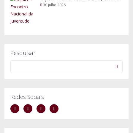
Redes Sociais
Fale Connosco
254 612 147
curia@diocese-lamego.pt
Rua das Cortes nº2, 5100-132 Lamego.
Arquivo de Notícias
dezembro, 2018
novembro, 2018
outubro, 2018