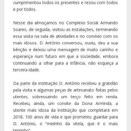
pela visita e algumas peças de artesanato feitas pelos
utentes, sobressaindo um terço feito em renda.
Recebeu, ainda, um convite da Dona Arminda, a
utente mais idosa da instituição que completará em
2018, 100 anos de vida e que prometeu guardar para
D. António, o “meiínho da vitela, que é o mais
tenrinho”.
De seguida visitamos a Associação Humanitária dos
Bombeiros Voluntários de Nespereira. Onde foi
recebido com muita alegria. Foi homenageado pela
guarda de honra composta pelos elementos das
equipas de primeira intervenção aos fogos florestais e
pré-hospitalares. Efectuou uma visita ao quartel
acompanhado pelo Vice- Presidente e Comandante.
Esta visita coincidiu com o 44º aniversário da
associação, tendo o comandante convidado o Sr.
Bispo a fazer parte da festa e a comer uma fatia de
bolo e a beber uma taça de champanhe.