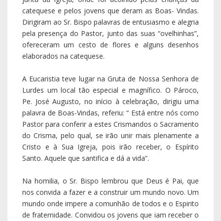
Santo. Aquele que santifica e dá a vida”.
Na homilia, o Sr. Bispo lembrou que Deus é Pai, que
nos convida a fazer e a construir um mundo novo. Um
mundo onde impere a comunhão de todos e o Espirito
de fraternidade. Convidou os jovens que iam receber o
Sacramento do Crisma a serem teimosos, descarados
e desenvergonhados a anunciar Deus em que
acreditam, um Deus que é Pai e que está próximo de
todos e principalmente daqueles que estão mais sós e
abandonados.
Animou a celebração o grupo coral litúrgico da Igreja
de Santa Marinha e da Capela de S. Brás.
Esta visita pastoral foi uma graça e uma bênção para
toda a paróquia. Toda a comunidade sentiu a presença
amiga, afável, serena e sábia do nosso Bispo.
Obrigado Sr. D. António Couto.