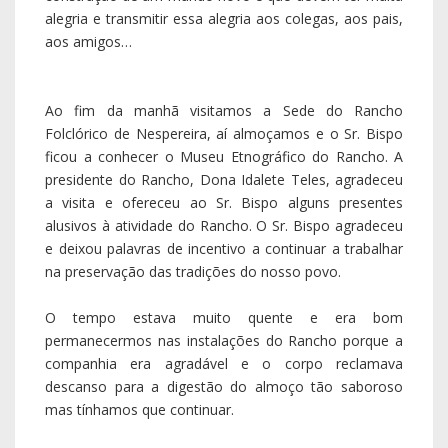
O tempo estava muito quente e era bom
permanecermos nas instalações do Rancho porque a
companhia era agradável e o corpo reclamava
descanso para a digestão do almoço tão saboroso
mas tínhamos que continuar.
No programa estava previsto a visita aos doentes e
pessoas que viviam sós no Lugar de Ervilhais e Pindelo
e assim aconteceu.
Pelas 18:00, o Sr. Bispo celebrou missa na Capela de
Ervilhais. Quase todo o lugar estava presente para
acolher e ouvir a Palavra do Pastor.
O jantar na Residência paroquial foi com todos os
presidentes das associações da paróquia. Depois do
jantar, o Pastor reuniu com os movimentos paroquiais
no Centro paroquial. Apresentaram-se os vários
grupos paroquiais. O Sr. Bispo a todos agradeceu a