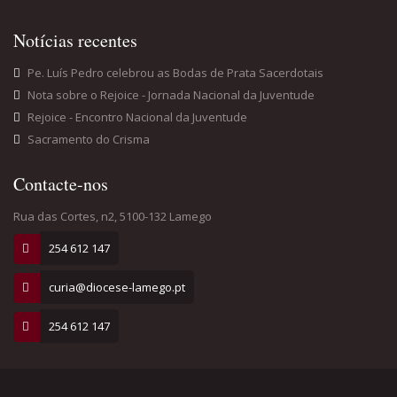
curia@diocese-lamego.pt
254 612 147
POLÍTICA DE PRIVACIDADE
| © 2017 Diocese de Lamego. Todos os Direitos
Reservados. | Design: blueweb.pt.