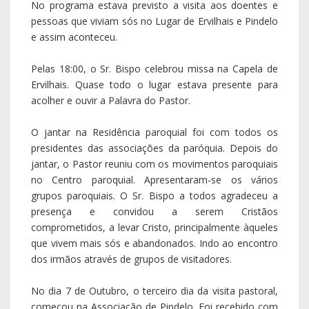
presença e convidou a serem Cristãos
comprometidos, a levar Cristo, principalmente àqueles
que vivem mais sós e abandonados. Indo ao encontro
dos irmãos através de grupos de visitadores.
No dia 7 de Outubro, o terceiro dia da visita pastoral,
começou na Associação de Pindelo. Foi recebido com
alegria e satisfação pelo Sr. Presidente da associação
e alguns sócios, que estavam à sua espera. E foi de
uma forma simples e próxima, que, com todos
conversou, mostrando-se curioso e interessado por
saber a história da associação e quais as atividades
que costumam organizar. Houve tempo para tirar
algumas fotos. Recebeu por parte do presidente da
associação, Mário Leitão, uma pequena lembrança,
que amavelmente agradeceu.
O Senhor Bispo dirigiu-se para o lugar de Paradela,
que fica no outro extremo da paróquia, onde visitou
alguns doentes e acamados, onde pode constatar