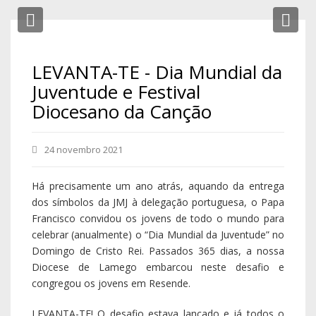
Previous
Ne
LEVANTA-TE - Dia Mundial da
Juventude e Festival
Diocesano da Canção
24 novembro 2021
Há precisamente um ano atrás, aquando da entrega
dos símbolos da JMJ à delegação portuguesa, o Papa
Francisco convidou os jovens de todo o mundo para
celebrar (anualmente) o “Dia Mundial da Juventude” no
Domingo de Cristo Rei. Passados 365 dias, a nossa
Diocese de Lamego embarcou neste desafio e
congregou os jovens em Resende.
LEVANTA-TE! O desafio estava lançado e já todos o