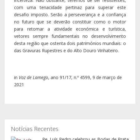
incerteza. Não obstante, teremos de ser resistentes,
com uma tenacidade pertinaz para superar este
desafio imposto. Serão a perseverança e a confiança
no futuro que se deverão constituir como o motor
para retomar a atividade económica e turística,
vetores sempre fundamentais no desenvolvimento
desta região que ostenta dois patrimónios mundiais: o
das Gravuras Rupestres e do Alto Douro Vinhateiro.
in
Voz de Lamego
, ano 91/17, n.º 4599, 9 de março de
2021
Notícias Recentes
Pe. Luís Pedro celebrou as Bodas de Prata