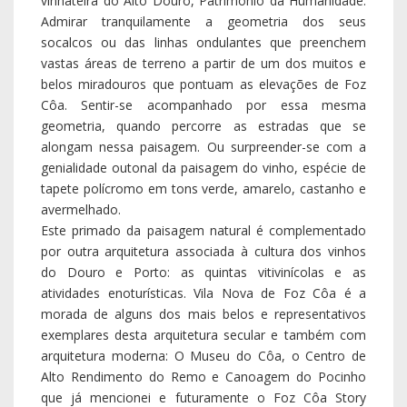
vinhateira do Alto Douro, Património da Humanidade.
Admirar tranquilamente a geometria dos seus
socalcos ou das linhas ondulantes que preenchem
vastas áreas de terreno a partir de um dos muitos e
belos miradouros que pontuam as elevações de Foz
Côa. Sentir-se acompanhado por essa mesma
geometria, quando percorre as estradas que se
alongam nessa paisagem. Ou surpreender-se com a
genialidade outonal da paisagem do vinho, espécie de
tapete polícromo em tons verde, amarelo, castanho e
avermelhado.
Este primado da paisagem natural é complementado
por outra arquitetura associada à cultura dos vinhos
do Douro e Porto: as quintas vitivinícolas e as
atividades enoturísticas. Vila Nova de Foz Côa é a
morada de alguns dos mais belos e representativos
exemplares desta arquitetura secular e também com
arquitetura moderna: O Museu do Côa, o Centro de
Alto Rendimento do Remo e Canoagem do Pocinho
que já mencionei e futuramente o Foz Côa Story