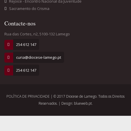
Rejoice - Encontro Nacional da Juventude
Sacramento do Crisma
Contacte-nos
Rua das Cortes, n2, 5100-132 Lamego
254 612 147
curia@diocese-lamego.pt
254 612 147
POLÍTICA DE PRIVACIDADE
| © 2017 Diocese de Lamego. Todos os Direitos
Reservados. | Design: blueweb.pt.