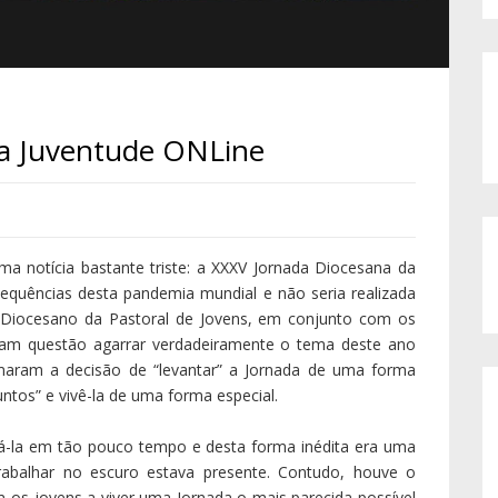
da Juventude ONLine
 notícia bastante triste: a XXXV Jornada Diocesana da
quências desta pandemia mundial e não seria realizada
Diocesano da Pastoral de Jovens, em conjunto com os
eram questão agarrar verdadeiramente o tema deste ano
tomaram a decisão de “levantar” a Jornada de uma forma
ntos” e vivê-la de uma forma especial.
rá-la em tão pouco tempo e desta forma inédita era uma
abalhar no escuro estava presente. Contudo, houve o
os jovens a viver uma Jornada o mais parecida possível