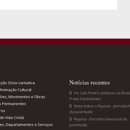
Notícias recentes
ção Sócio-caritativa
Animação Cultural
Pe. Luís Pedro celebrou as Bod
ções, Movimentos e Obras
Prata Sacerdotais
s Permanentes
Nota sobre o Rejoice - Jornada 
ros
da Juventude
de Vida Cristã
Rejoice - Encontro Nacional da
es, Departamentos e Serviços
Juventude