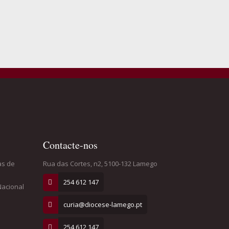
Contacte-nos
as de
Rua das Cortes, n2, 5100-132 Lamego
254 612 147
Nacional
curia@diocese-lamego.pt
254 612 147