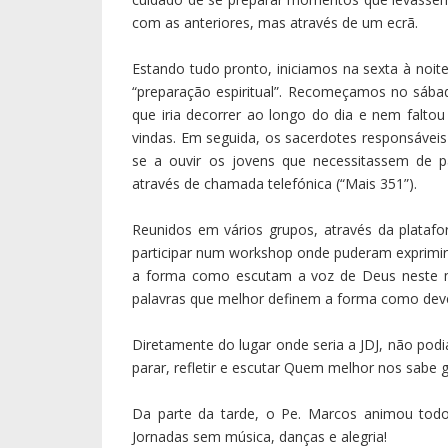
com as anteriores, mas através de um ecrã.
Estando tudo pronto, iniciamos na sexta à noit
“preparação espiritual”. Recomeçamos no sáb
que iria decorrer ao longo do dia e nem faltou
vindas. Em seguida, os sacerdotes responsáveis 
se a ouvir os jovens que necessitassem de pa
através de chamada telefónica (“Mais 351”).
Reunidos em vários grupos, através da plata
participar num workshop onde puderam exprimir-
a forma como escutam a voz de Deus neste mo
palavras que melhor definem a forma como de
Diretamente do lugar onde seria a JDJ, não po
parar, refletir e escutar Quem melhor nos sabe g
Da parte da tarde, o Pe. Marcos animou tod
Jornadas sem música, danças e alegria!