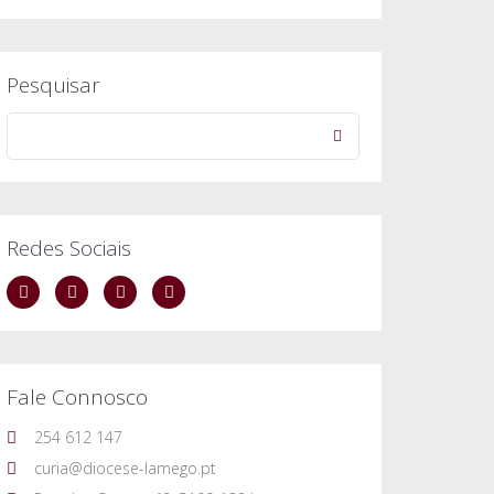
Pesquisar
Redes Sociais
Fale Connosco
254 612 147
curia@diocese-lamego.pt