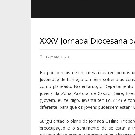
XXXV Jornada Diocesana 
19 maio 2020
Há pouco mais de um mês atrás recebemos uma
Juventude de Lamego também sofreria as conse
como planeado. No entanto, o Departamento 
jovens da Zona Pastoral de Castro Daire, fiz
(“Jovem, eu te digo, levanta-te!” Lc 7,14) e 
diferente, para que os jovens pudessem estar “ju
Surgiu então o plano da Jornada ONline! Prepa
preocupação e o sentimento de se estar a tr
cuidado de se preparar momentos que levassem 