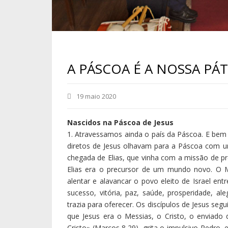
8,32), mas Jesus recriminou-o fortemente, imp
desafiando-o, a ele e a todos, a «dizer não»
caducas, a pegar na sua cruz todos os dias, e a
2. Já sabemos que as coisas azedaram, e quand
a cruz no horizonte, todos desistiram e for
enganámo-nos; não era este; vamos ter de esper
3. O certo é que, quando o Espírito arremeteu s
12), tudo foi virado do avesso, e vieram para 
Jesus que vós crucificastes, Deus ressuscitou-o d
nós somos testemunhas (Atos 2,36; 3,15).
4. Fica claro. A Escritura Santa é urdida com do
visões, programas, projetos, ambições; o out
sempre um mundo novo, novo mesmo, sem ter
dos nossos conhecimentos adquiridos e nos an
Isaías põe na boca de Deus, para nos ape
pensamentos não são os vossos pensamento