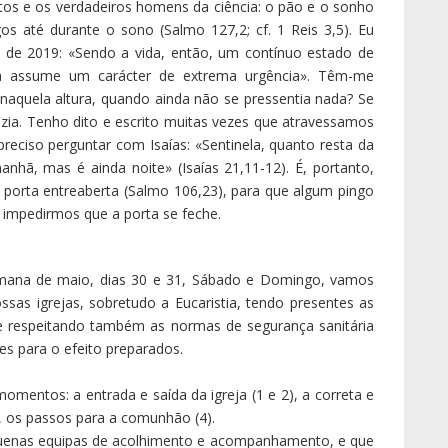
caristia nos dias de semana. Convidamos, por isso, os
sco a procurarem mais estas celebrações, sendo previsível
e máscara já fazem parte do nosso quotidiano, e devemos
unitárias (batismos, matrimónios, exéquias e outras
empre que haja solicitação para isso, os Sacramentos da
ndo sempre também as normas sanitárias em vigor.
procurem adiar-se, sempre que possível, as celebrações de
diadas para tempo oportuno, que Deus nos há de dar, as
acramento do Crisma.
tárias, temos de compreender que, para o melhor bem de
 procissões, festas, romarias, concentrações religiosas,
nça
s é ainda noite», quero saudar com muito afeto as 223
 Lamego, em todos e cada um dos seus membros fiéis,
iras, até aos jovens, que mexeram com tudo quanto havia