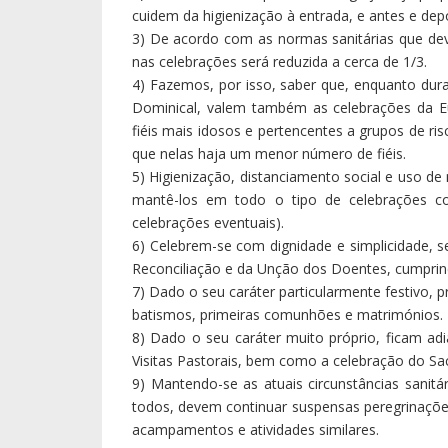
na sua bela Jornada acabada de realizar, até 
presença e proximidade, e estimulo a continuar a
Tenho de saudar, não por dever, mas por 
fragilizados, que têm estado confinados nos L
Senhor vos abençoe, meus amigos e meus irmão
cuidadores de todos os dias, que todos os dia
irmãos e irmãs que habitam os nossos Lares. E
gratidão aos jovens voluntários que, vindos d
amor aos velhinhos que de saúde e de a
particularmente os jovens que vieram dar ess
Côa, acompanhados pelo P. Bernardo, no qual 
sacerdotes que se fizeram o próximo do irmão 
Em tudo e sempre, sobretudo nesta hora de luta
sempre com o vosso bispo e irmão, + António,
Deus e nossa Mãe, neste mês que é seu, nos pr
Lamego, 17 de maio de 2020, Domingo VI da P