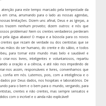
azia. Tenho dito e escrito muitas vezes que atravessamos
preciso perguntar com Isaías: «Sentinela, quanto resta da
anhã, mas é ainda noite» (Isaías 21,11-12). É, portanto,
 porta entreaberta (Salmo 106,23), para que algum pingo
a impedirmos que a porta se feche.
-semana de maio, dias 30 e 31, Sábado e Domingo, vamos
ssas igrejas, sobretudo a Eucaristia, tendo presentes as
e respeitando também as normas de segurança sanitária
es para o efeito preparados.
mentos: a entrada e saída da igreja (1 e 2), a correta e
, os passos para a comunhão (4).
quenas equipas de acolhimento e acompanhamento, e que
pois da comunhão.
emos cumprir, já sabemos que a participação presencial
r este regime sanitário, para o cumprimento do preceito