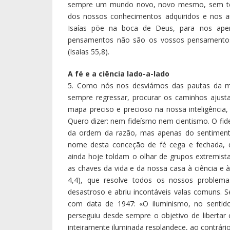
fé e a oração não servem para nada, não n
pensávamos que a ciência resolveria todos os
os seus créditos, nem o saber dos cientistas 
caminhos a trilhar não estão só nas mãos dos
esmeram nas suas pesquisas. Deixou-os Deus 
devem lutar, cada um com os dons que rece
habitável. Deus acredita em nós: por isso, ao 
connosco o seu poder e a sua sabedoria, fund
podermos fazer mau uso dos seus dons. Ao cr
Deus correu riscos, mas Deus acredita em nós
coração, com a oração; lutemos, pois, com os 
resto, os santos sempre souberam arrastar o 
tanto, o coração de Deus. E os verdadeiros ci
sensíveis e humildes, a cada passo são surpreend
7. É bem verdade, podem testemunhá-lo os sant
que alimenta a vida, Deus o dá aos seus amigo
próprio disse e escrevi a meio do ano passad
emergência, o bem que deve ser feito agor
perguntado: como é que eu disse e escrevi isto