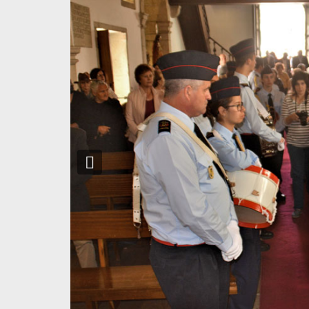
A PÁSCOA É A NOSSA PÁT
19 maio 2020
Nascidos na Páscoa de Jesus
1. Atravessamos ainda o país da Páscoa. E bem
diretos de Jesus olhavam para a Páscoa com u
chegada de Elias, que vinha com a missão de p
Elias era o precursor de um mundo novo. O Me
alentar e alavancar o povo eleito de Israel ent
sucesso, vitória, paz, saúde, prosperidade, 
trazia para oferecer. Os discípulos de Jesus s
que Jesus era o Messias, o Cristo, o enviado
Cristo» (Marcos 8,29), grita o impulsivo Pedro
Ao ouvir isto, que, na boca de Pedro, significava
todos com invulgar severidade (Marcos 8,30), e
era preciso que o Filho do Homem sofresse mui
terceiro dia (Marcos 8,31). Pedro ainda resistiu 