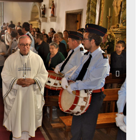
RIA
 sabemos que quer os judeus em geral quer os discípulos
ns grandes olhos esbugalhados, capazes de vislumbrar a
reparar os corações para a chegada iminente do Messias.
ssias, ou o Cristo, viria carregado de esperança para
re todas as nações. Tudo, nos traços do seu retrato, era
alegria nova e incontida. Mundo novo era a bagagem que
eguiam-no com entusiasmo. No seu íntimo, todos pensavam
 de Deus, o vencedor do sofrimento e da dor. «Tu és o
, em nome de todos, com sincera convicção e entusiasmo.
 triunfo, riqueza, sucesso, poder, Jesus mandou-os calar a
, saltando fora do quadro traçado, começou a ensinar que
to, fosse rejeitado e morto, para depois ressuscitar ao
e insistiu no seu estafado e interesseiro raciocínio (Marcos