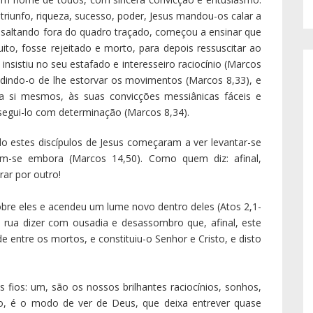
música de Deus! Como nos transviámos! Mas podemos
tados, acertar processos, dado que Deus nos deixou um
ontade, sensibilidade, capacidade de discernir e decidir.
eísmo é aquela maneira de viver pensando que a fé não é
o, um assentimento do sentimento, portanto e só. Em
uantos desastres aconteceram ao longo da história, e
s radicalizados! O cientismo consiste em entregar todas
à técnica, vendo nelas «o deus deste mundo» (2 Coríntios
as. Também este modo de ver e de viver se revelou
Serve aqui o juízo de Max Horkheimer e Theodor Adorno,
do mais amplo de pensamento em contínuo progresso,
r os homens do medo e de os tornar donos. Mas a terra
 de triunfal desventura!».
is atenção para este tempo marcado pela tempestade da
iu em cima, arrumando para o lado as nossas agendas,
ssas limitações. Dizem uns: afinal, Deus e as Igrejas, a