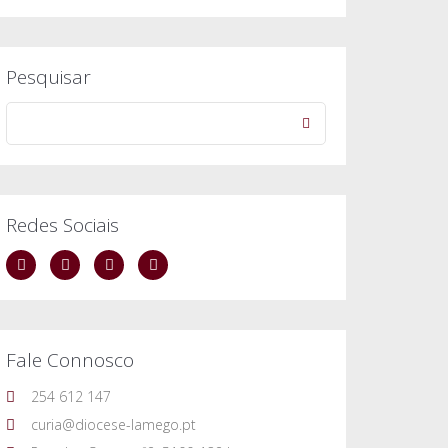
Pesquisar
Redes Sociais
Fale Connosco
254 612 147
curia@diocese-lamego.pt