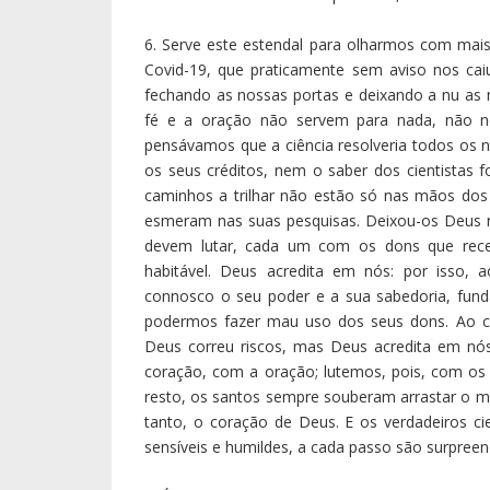
não se via nada, era por causa do escuro que f
“a noite do mundo”. E de noite, pouco se vê. É 
noite? E a sentinela responde: Já desponta a m
necessário que nos postemos sobre a fresta da
de luz possa ainda alumiar o nosso olhar, e par
Preceitos práticos
8. Se Deus quiser, a partir do último fim-de
poder voltar a dar corpo às celebrações nas no
Orientações de 8 de maio, emanadas da CEP, 
recomendadas pela DGS, e ilustradas nos cartaz
1) Chama-se a atenção sobretudo para quatro mo
ordeira ocupação do espaço dentro da igreja (3)
2) É recomendável que em cada igreja haja pe
cuidem da higienização à entrada, e antes e de
3) De acordo com as normas sanitárias que dev
nas celebrações será reduzida a cerca de 1/3.
4) Fazemos, por isso, saber que, enquanto dura