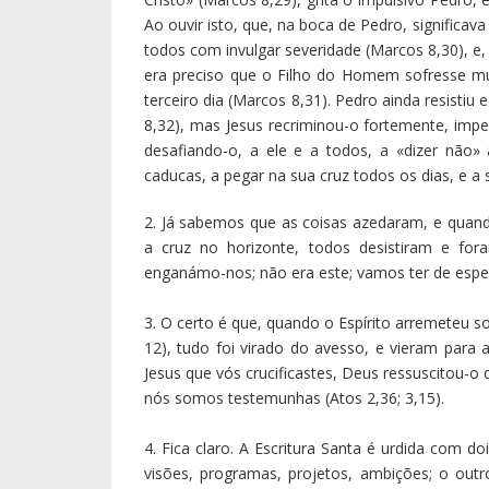
(Isaías 55,8).
A fé e a ciência lado-a-lado
5. Como nós nos desviámos das pautas da 
sempre regressar, procurar os caminhos ajus
mapa preciso e precioso na nossa inteligência, v
Quero dizer: nem fideísmo nem cientismo. O fid
da ordem da razão, mas apenas do sentiment
nome desta conceção de fé cega e fechada, q
ainda hoje toldam o olhar de grupos extremista
as chaves da vida e da nossa casa à ciência e 
4,4), que resolve todos os nossos problem
desastroso e abriu incontáveis valas comuns. 
com data de 1947: «O iluminismo, no senti
perseguiu desde sempre o objetivo de liberta
inteiramente iluminada resplandece, ao contrário,
6. Serve este estendal para olharmos com ma
Covid-19, que praticamente sem aviso nos ca
fechando as nossas portas e deixando a nu as no