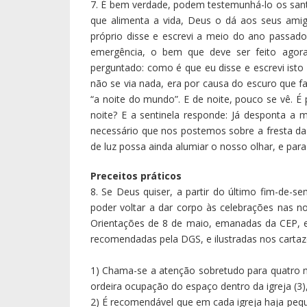
Dominical, valem também as celebrações da Eu
fiéis mais idosos e pertencentes a grupos de ri
que nelas haja um menor número de fiéis.
5) Higienização, distanciamento social e uso d
mantê-los em todo o tipo de celebrações com
celebrações eventuais).
6) Celebrem-se com dignidade e simplicidade, s
Reconciliação e da Unção dos Doentes, cumpri
7) Dado o seu caráter particularmente festivo, 
batismos, primeiras comunhões e matrimónios.
8) Dado o seu caráter muito próprio, ficam a
Visitas Pastorais, bem como a celebração do S
9) Mantendo-se as atuais circunstâncias sani
todos, devem continuar suspensas peregrinações,
acampamentos e atividades similares.
Saudações com gratidão, emoção e espera
Neste tempo em que «já desponta a manhã, ma
comunidades paroquiais da nossa Diocese de
desde as crianças, privadas de tantas brincade