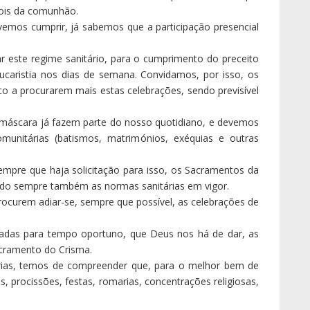
aos pais e avós, e aos seus párocos, a quem agradeço a
 lutar com entusiasmo e criatividade.
emoção e gratidão, os nossos queridos velhinhos e
ares espalhados pelo território da nossa Diocese. Que o
s! Estendo esta saudação muito sentida e comovida aos
s e noites velam, e sabe Deus com que meios, por estes
 deixai que estenda ainda este manto de muito apreço e
e outras partes do nosso país, quiseram dar uma mão de
mor estavam privados nos nossos Lares. Lembro
a mão de amor no Lar de Nossa Senhora da Veiga, em Foz
saúdo o voluntariado, discreto e carinhoso, de outros
caído neste novo caminho de Jericó que atravessámos.
 que reclama de nós todo o empenho e solicitude, contai
 que a todos acompanha e abençoa. E que Maria, Mãe de
oteja com o seu olhar carinhoso.
áscoa