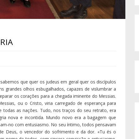
edindo-o de lhe estorvar os movimentos (Marcos 8,33), e
 a si mesmos, às suas convicções messiânicas fáceis e
 segui-lo com determinação (Marcos 8,34).
o estes discípulos de Jesus começaram a ver levantar-se
am-se embora (Marcos 14,50). Como quem diz: afinal,
ar por outro!
obre eles e acendeu um lume novo dentro deles (Atos 2,1-
a rua dizer com ousadia e desassombro que, afinal, este
e entre os mortos, e constituiu-o Senhor e Cristo, e disto
is fios: um, são os nossos brilhantes raciocínios, sonhos,
ro, é o modo de ver de Deus, que deixa entrever quase
mo de comparação, ainda não catalogado no arquivo
ais das nossas conquistas. Basta ouvir o discurso que
rcebermos deste desconcerto: «Com efeito, os meus
s, e os vossos caminhos não são os meus caminhos»