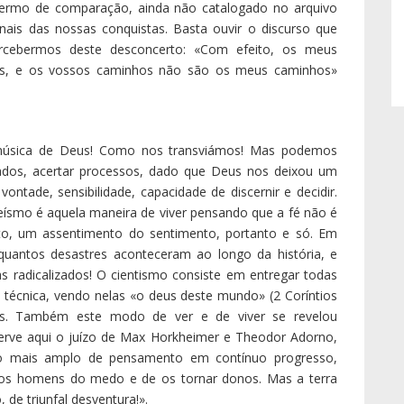
os trazem nenhum proveito; dizem outros: e nós que
 nossos problemas! Nem os crentes verdadeiros perderam
foi pela água abaixo! O mapa e a bússola para os novos
 crentes que rezam de verdade ou dos cientistas que se
nas mãos do ser humano, do crente e do sábio, e todos
beu, para tornar este mundo mais belo e saudável e
criar-nos livres, inteligentes e voluntariosos, repartiu
ando a oração e a ciência, e até não nos impedindo de
iar-nos assim, responsáveis e livres, convenhamos que
, confia em nós. Lutemos, pois, com a inteligência e o
dados por Deus dados, nos hospitais e laboratórios. De
mundo para o bem e o bem para o mundo, vergando, para
entistas, crentes e não crentes, mas sempre sensatos e
idos com o incrível e o ainda não explicável!
os e os verdadeiros homens da ciência: o pão e o sonho
s até durante o sono (Salmo 127,2; cf. 1 Reis 3,5). Eu
o de 2019: «Sendo a vida, então, um contínuo estado de
a assume um carácter de extrema urgência». Têm-me
 naquela altura, quando ainda não se pressentia nada? Se