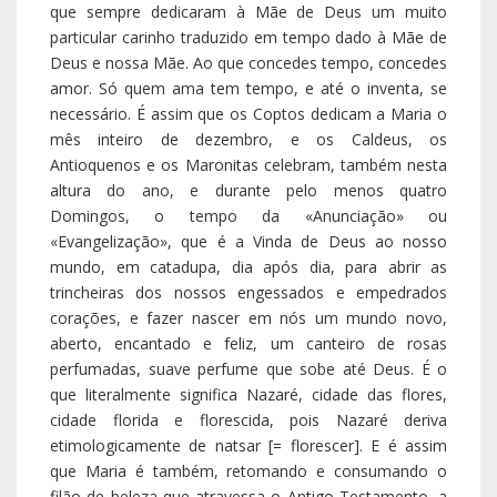
aberto, encantado e feliz, um canteiro de rosas
perfumadas, suave perfume que sobe até Deus. É o
que literalmente significa Nazaré, cidade das flores,
cidade florida e florescida, pois Nazaré deriva
etimologicamente de natsar [= florescer]. E é assim
que Maria é também, retomando e consumando o
filão de beleza que atravessa o Antigo Testamento, a
cidade florescida e frutificada, e não apenas
fortificada, de Deus descida, desposada, terra não
abandonada.
3. «Onde estás?», pergunta o Deus-que-Vem por amor
ao encontro da sua criatura dileta, significativamente
colocada no jardim (Génesis 3,9). «Tive medo e
escondi-me», responde Adam e respondemos nós
também com ele, amedrontados e fugidos, perdidos,
ensonados e desorientados (Génesis 3,10; ver também
Génesis 3,24; 4,16; 11,2).
4. Adam tem medo de Deus e esconde-se de Deus.