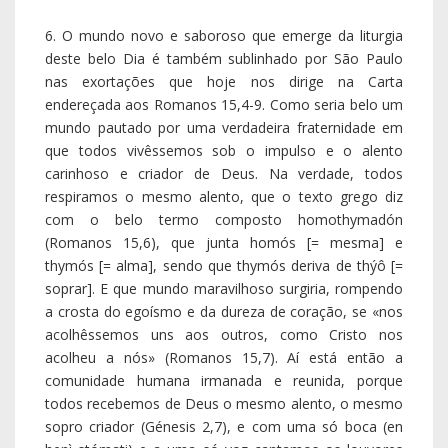
a crosta do egoísmo e da dureza de coração, se «nos
acolhêssemos uns aos outros, como Cristo nos
acolheu a nós» (Romanos 15,7). Aí está então a
comunidade humana irmanada e reunida, porque
todos recebemos de Deus o mesmo alento, o mesmo
sopro criador (Génesis 2,7), e com uma só boca (en
henì stómati) e a uma só voz cantamos os louvores
do nosso Deus (Romanos 15,6). Esta linguagem e esta
harmonia enchem por inteiro a comunidade cristã
primitiva (Atos 1,14; 2,46; 5,12), reunida à volta de
Maria (Atos 1,14).
6. Que belo foi quando, nas escavações levadas a
cabo em meados do séc. XX, antes da grandiosa
construção da atual Basílica da Anunciação, em
Nazaré, inaugurada em 25 de março de 1969, se
descobriram os majestosos pilares de uma velha
Catedral, datada de 1099, bem como o pavimento em
mosaico de uma bela igreja bizantina, que pode ser
datada do ano 450. Mas mais belo ainda é descer mais