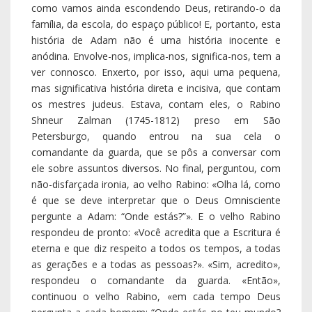
pergunte a Adam: “Onde estás?”». E o velho Rabino
respondeu de pronto: «Você acredita que a Escritura é
eterna e que diz respeito a todos os tempos, a todas
as gerações e a todas as pessoas?». «Sim, acredito»,
respondeu o comandante da guarda. «Então»,
continuou o velho Rabino, «em cada tempo Deus
pergunta a cada homem: “Onde estás no teu mundo?
Dos dias e dos anos que Eu te dei, já passaram
muitos. Entretanto, até onde é que tu chegaste no teu
mundo?”. Deus disse, por exemplo, adianta o Rabino:
“Vê, já há 46 anos que andas aqui. Onde te
encontras?”». Ao ouvir o número exato dos seus anos,
o comandante sentiu dificuldade em controlar-se, pôs
a mão no ombro do Rabino, e exclamou: «Bravo,
bravo!». Mas o seu coração tremia.
5. Quando pressentimos que Deus está aqui, não nos
resta senão estremecer, não de medo, mas de
emoção, de modo a sentir que são abalados os
nossos fundamentos, as nossas costumeiras