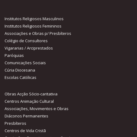
Obras Acção Sócio-caritativa
Centros Animação Cultural
Associações, Movimentos e Obras
Diáconos Permanentes
Presbíteros
Centros de Vida Cristã
Comissões, Departamentos e Serviços
Comissão Diocesana para a Proteção de Menores e de Pessoas
Vulneráveis
Notícias recentes
Pe. Luís Pedro celebrou as Bodas de Prata Sacerdotais
Nota sobre o Rejoice - Jornada Nacional da Juventude
Rejoice - Encontro Nacional da Juventude
Sacramento do Crisma
Contacte-nos
Rua das Cortes, n2, 5100-132 Lamego