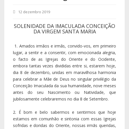
antes do seu Nascimento ou Natividade, que
jubilosamente celebraremos no dia 8 de Setembro.
2. É bom e belo sabermos e sentirmos que hoje
estamos em comunhão e sintonia com essas Igrejas
sofridas e doridas do Oriente, nossas irmãs queridas,
que sempre dedicaram à Mãe de Deus um muito
particular carinho traduzido em tempo dado à Mãe de
Deus e nossa Mãe. Ao que concedes tempo, concedes
amor. Só quem ama tem tempo, e até o inventa, se
necessário. É assim que os Coptos dedicam a Maria o
mês inteiro de dezembro, e os Caldeus, os
Antioquenos e os Maronitas celebram, também nesta
altura do ano, e durante pelo menos quatro
Domingos, o tempo da «Anunciação» ou
«Evangelização», que é a Vinda de Deus ao nosso
mundo, em catadupa, dia após dia, para abrir as
trincheiras dos nossos engessados e empedrados
corações, e fazer nascer em nós um mundo novo,