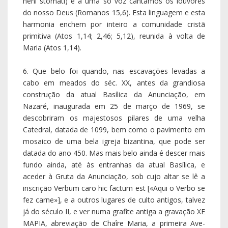
fundo ainda, até às entranhas da atual Basílica, e
aceder à Gruta da Anunciação, sob cujo altar se lê a
inscrição Verbum caro hic factum est [«Aqui o Verbo se
fez carne»], e a outros lugares de culto antigos, talvez
já do século II, e ver numa grafite antiga a gravação XE
MAPIA, abreviação de Chaîre Maria, a primeira Ave-
Maria da história! Foi por aqui, foi por ti, que entrou
Deus no nosso mundo.
Senhora de dezembro,
Maria, minha Mãe,
Passa hoje o dia
Da tua Imaculada Conceição.
Senhora de dezembro,
Dos dias frios e frágeis,
Dos passos firmes e ágeis,
Do coração que velava