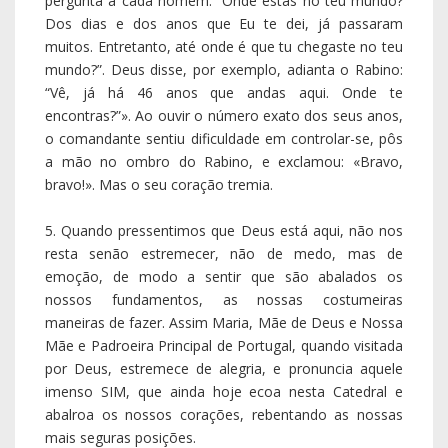
maneiras de fazer. Assim Maria, Mãe de Deus e Nossa
Mãe e Padroeira Principal de Portugal, quando visitada
por Deus, estremece de alegria, e pronuncia aquele
imenso SIM, que ainda hoje ecoa nesta Catedral e
abalroa os nossos corações, rebentando as nossas
mais seguras posições.
6. O mundo novo e saboroso que emerge da liturgia
deste belo Dia é também sublinhado por São Paulo
nas exortações que hoje nos dirige na Carta
endereçada aos Romanos 15,4-9. Como seria belo um
mundo pautado por uma verdadeira fraternidade em
que todos vivêssemos sob o impulso e o alento
carinhoso e criador de Deus. Na verdade, todos
respiramos o mesmo alento, que o texto grego diz
com o belo termo composto homothymadón
(Romanos 15,6), que junta homós [= mesma] e
thymós [= alma], sendo que thymós deriva de thýô [=
soprar]. E que mundo maravilhoso surgiria, rompendo