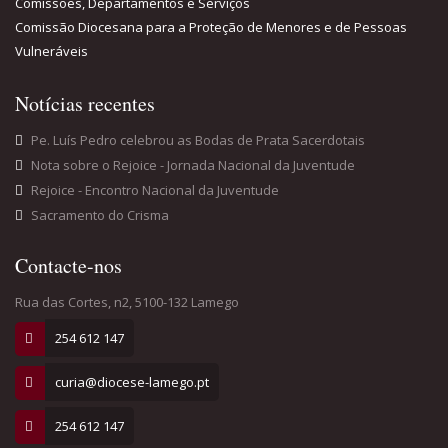
254 612 147
curia@diocese-lamego.pt
254 612 147
POLÍTICA DE PRIVACIDADE
| © 2017 Diocese de Lamego. Todos os Direitos
Reservados. | Design: blueweb.pt.