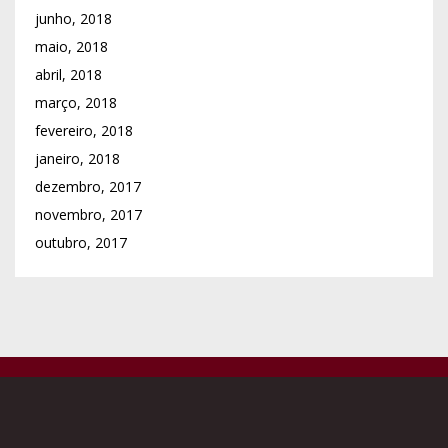
Institutos Religiosos Masculinos
Institutos Religiosos Femininos
Associações e Obras p/ Presbíteros
Colégio de Consultores
Vigararias / Arciprestados
Paróquias
Comunicações Sociais
Cúria Diocesana
Escolas Católicas