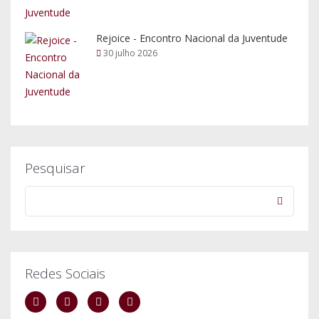
Redes Sociais
Fale Connosco
254 612 147
curia@diocese-lamego.pt
Rua das Cortes nº2, 5100-132 Lamego.
Arquivo de Notícias
dezembro, 2018