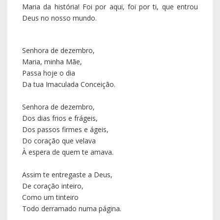
À espera de quem te amava.
Assim te entregaste a Deus,
De coração inteiro,
Como um tinteiro
Todo derramado numa página.
Tu és a mais bela página de Deus,
Por Deus pensada, amada, visitada,
A Deus doada, apresentada, dedicada,
Mãe da vida consagrada,
Imaculada,
Ensina-me a tua tabuada,
A tua alegria nunca programada,
A luz do Evangelho que te aquece e alumia.
Eu te saúdo, Maria,
Neste dia da tua Imaculada Conceição.
Ave-Maria.