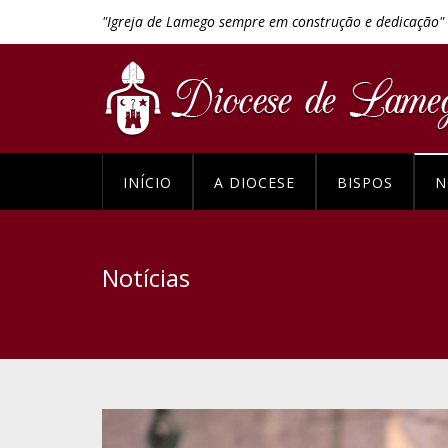
"Igreja de Lamego sempre em construção e dedicação"
INÍCIO
A DIOCESE
BISPOS
N
Notícias