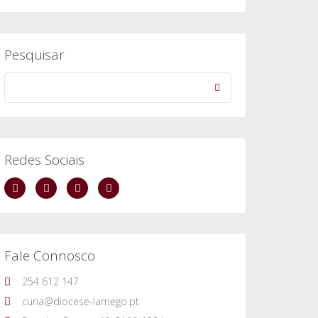
Pesquisar
Redes Sociais
Fale Connosco
254 612 147
curia@diocese-lamego.pt