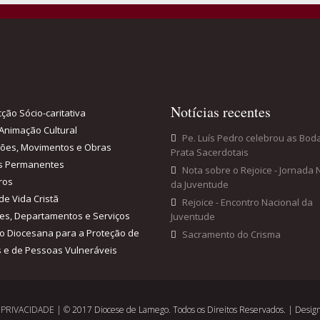
Notícias recentes
ção Sócio-caritativa
Animação Cultural
Pe. Luís Pedro celebrou as Bod
ções, Movimentos e Obras
Prata Sacerdotais
s Permanentes
Nota sobre o Rejoice - Jornada 
ros
da Juventude
de Vida Cristã
Rejoice - Encontro Nacional da
es, Departamentos e Serviços
Juventude
o Diocesana para a Proteção de
Sacramento do Crisma
 e de Pessoas Vulneráveis
E PRIVACIDADE
| © 2017 Diocese de Lamego. Todos os Direitos Reservados. | Design