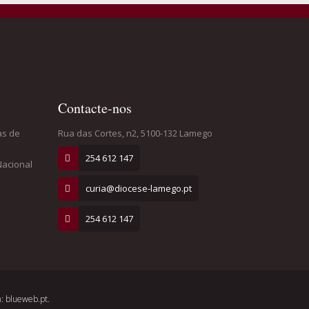
Contacte-nos
as de
Rua das Cortes, n2, 5100-132 Lamego
254 612 147
Nacional
curia@diocese-lamego.pt
254 612 147
: blueweb.pt.