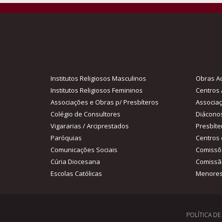
Institutos Religiosos Masculinos
Obras Ac
Institutos Religiosos Femininos
Centros 
Associações e Obras p/ Presbíteros
Associa
Colégio de Consultores
Diácono
Vigararias / Arciprestados
Presbíte
Paróquias
Centros 
Comunicações Sociais
Comissõ
Cúria Diocesana
Comissã
Escolas Católicas
Menores
POLÍTICA D