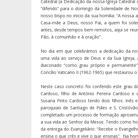
Catedral (a Dedicação da nossa Igreja Catedra
“diferido” para o domingo da Solenidade de Nos
nosso bispo no inicio da sua homilia: “A nossa
Casa-mãe a Deus, nosso Pai, a quem foi sol
antes, desde tempos bem remotos, aqui se reuni
Pão, à comunhão e à oração”.
No dia em que celebrámos a dedicação da nos
uma vida ao serviço de Deus e da Sua Igreja
diaconado “como grau próprio e permanente” 
Concílio Vaticano II (1962-1965) que restaurou
Neste caso concreto foi conferido este grau
Cardoso, filho de António Pereira Cardoso e 
Susana Pinto Cardoso tendo dois filhos: Inês
paroquiais de Santiago de Piães e S. Cristóvã
completado um processo de formação aproxima
a sua vida ao Senhor da Messe. Tendo como hori
da entrega do Evangeliário: “Recebe o Evangelho
ensina o que crês e vive o que ensinas”. Na homi