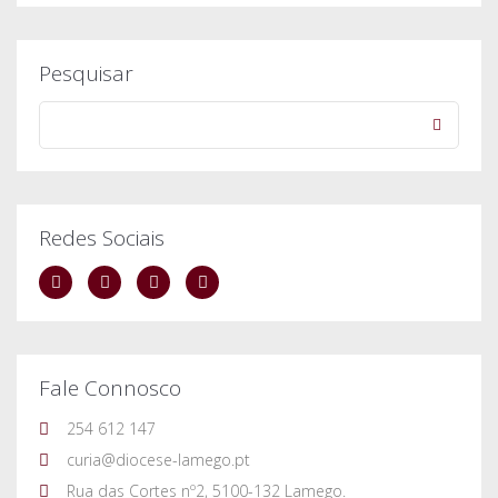
Pesquisar
Redes Sociais
Fale Connosco
254 612 147
curia@diocese-lamego.pt
Rua das Cortes nº2, 5100-132 Lamego.