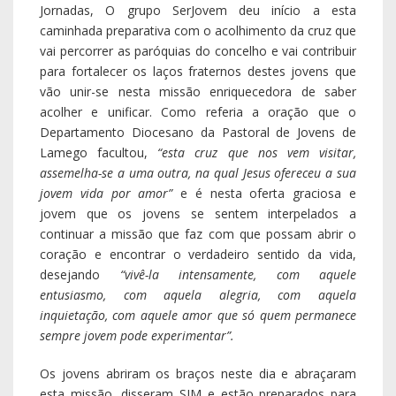
Jornadas, O grupo SerJovem deu início a esta
caminhada preparativa com o acolhimento da cruz que
vai percorrer as paróquias do concelho e vai contribuir
para fortalecer os laços fraternos destes jovens que
vão unir-se nesta missão enriquecedora de saber
acolher e unificar. Como referia a oração que o
Departamento Diocesano da Pastoral de Jovens de
Lamego facultou,
“esta cruz que nos vem visitar,
assemelha-se a uma outra, na qual Jesus ofereceu a sua
jovem vida por amor”
e é nesta oferta graciosa e
jovem que os jovens se sentem interpelados a
continuar a missão que faz com que possam abrir o
coração e encontrar o verdadeiro sentido da vida,
desejando
“vivê-la intensamente, com aquele
entusiasmo, com aquela alegria, com aquela
inquietação, com aquele amor que só quem permanece
sempre jovem pode experimentar”.
Os jovens abriram os braços neste dia e abraçaram
esta missão, disseram SIM e estão preparados para