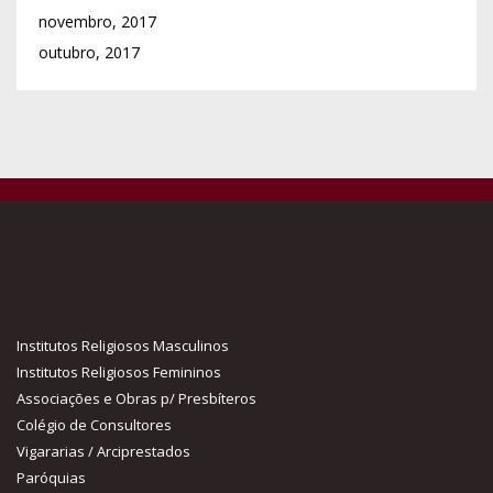
Institutos Religiosos Masculinos
Institutos Religiosos Femininos
Associações e Obras p/ Presbíteros
Colégio de Consultores
Vigararias / Arciprestados
Paróquias
Comunicações Sociais
Cúria Diocesana
Escolas Católicas
Obras Acção Sócio-caritativa
Centros Animação Cultural
Associações, Movimentos e Obras
Diáconos Permanentes
Presbíteros
Centros de Vida Cristã
Comissões, Departamentos e Serviços
Comissão Diocesana para a Proteção de Menores e de Pessoas
Vulneráveis