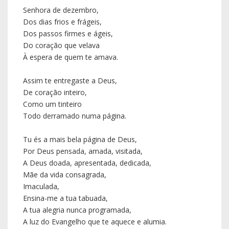
A Deus doada, apresentada, dedicada,
Mãe da vida consagrada,
Imaculada,
Ensina-me a tua tabuada,
A tua alegria nunca programada,
A luz do Evangelho que te aquece e alumia.
Eu te saúdo, Maria,
Neste dia da tua Imaculada Conceição.
Ave-Maria.
Lamego, 08 de dezembro de 2018, Solenidade da
Imaculada Conceição da Virgem Santa Maria
+ António, vosso bispo e irmão