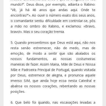
por Deus, estremece de alegria, e pronuncia aquele
imenso SIM, que ainda hoje ecoa nesta Catedral e
abalroa os nossos corações, rebentando as nossas
posições.
6. Que belo foi quando, nas escavações levadas a
cabo em meados do séc. XX, antes da grandiosa
construção da atual Basílica da Anunciação, em
Nazaré, inaugurada em 25 de março de 1969, se
descobriram os majestosos pilares de uma velha
Catedral, datada de 1099, bem como o pavimento em
mosaico de uma bela igreja bizantina, que pode ser
datada do ano 450. Mas mais belo ainda é descer mais
fundo ainda, até às entranhas da atual Basílica, e
aceder à Gruta da Anunciação, sob cujo altar se lê a
inscrição Verbum caro hic factum est [«Aqui o Verbo se
fez carne»], e a outros lugares de culto antigos, talvez
já do século II, e ver numa grafite antiga a gravação XE
MAPIA, abreviação de Chaîre Maria, a primeira Ave-