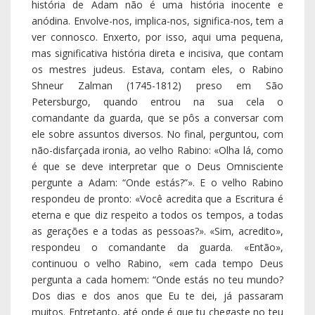
eterna e que diz respeito a todos os tempos, a todas
as gerações e a todas as pessoas?». «Sim, acredito»,
respondeu o comandante da guarda. «Então»,
continuou o velho Rabino, «em cada tempo Deus
pergunta a cada homem: “Onde estás no teu mundo?
Dos dias e dos anos que Eu te dei, já passaram
muitos. Entretanto, até onde é que tu chegaste no teu
mundo?”. Deus disse, por exemplo, adianta o Rabino:
“Vê, já há 46 anos que andas aqui. Onde te
encontras?”». Ao ouvir o número exato dos seus anos,
o comandante sentiu dificuldade em controlar-se, pôs
a mão no ombro do Rabino, e exclamou: «Bravo,
bravo!». Mas o seu coração tremia.
5. Quando pressentimos que Deus está aqui, não nos
resta senão estremecer, não de medo, mas de
emoção, de modo a sentir que são abalados os
nossos fundamentos, as nossas costumeiras
maneiras de fazer. Assim Maria, Mãe de Deus e Nossa
Mãe e Padroeira Principal de Portugal, quando visitada