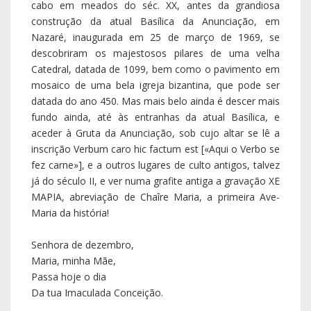
Maria da história!
Senhora de dezembro,
Maria, minha Mãe,
Passa hoje o dia
Da tua Imaculada Conceição.
Senhora de dezembro,
Dos dias frios e frágeis,
Dos passos firmes e ágeis,
Do coração que velava
À espera de quem te amava.
Assim te entregaste a Deus,
De coração inteiro,
Como um tinteiro
Todo derramado numa página.
Tu és a mais bela página de Deus,
Por Deus pensada, amada, visitada,