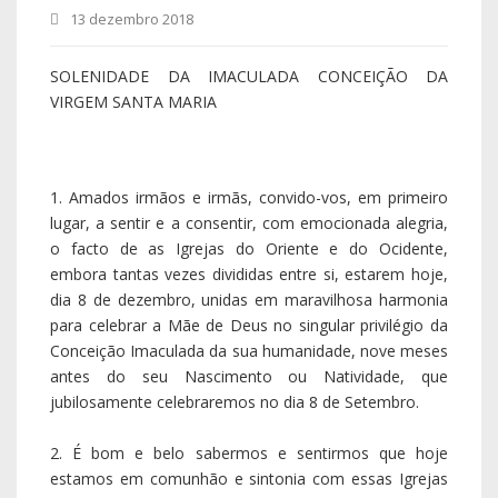
Conceição Imaculada da sua humanidade, nove meses
antes do seu Nascimento ou Natividade, que
jubilosamente celebraremos no dia 8 de Setembro.
2. É bom e belo sabermos e sentirmos que hoje
estamos em comunhão e sintonia com essas Igrejas
sofridas e doridas do Oriente, nossas irmãs queridas,
que sempre dedicaram à Mãe de Deus um muito
particular carinho traduzido em tempo dado à Mãe de
Deus e nossa Mãe. Só quem ama tem tempo, e até o
inventa, se necessário. É assim que os Coptos
dedicam a Maria o mês inteiro de dezembro, e os
Caldeus, os Antioquenos e os Maronitas celebram,
também nesta altura do ano, e durante pelo menos
quatro Domingos, o tempo da «Anunciação» ou
«Evangelização», que é a Vinda de Deus ao nosso
mundo, em catadupa, dia após dia, para abrir as
trincheiras dos nossos engessados e empedrados
corações, e fazer nascer em nós um mundo novo,
aberto, encantado e feliz, um canteiro de rosas