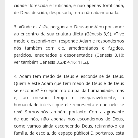
é, ao mesmo tempo e inseparavelmente, a
humanidade inteira, que ele representa e que nele se
revê. Somos nós também, portanto. Com a agravante
de que nós, não apenas nos escondemos de Deus,
como vamos ainda escondendo Deus, retirando-o da
família, da escola, do espaço público! E, portanto, esta
história de Adam não é uma história inocente e
anódina. Envolve-nos, implica-nos, significa-nos, tem a
ver connosco. Enxerto, por isso, aqui uma pequena,
mas significativa história direta e incisiva, que contam
os mestres judeus. Estava, contam eles, o Rabino
Shneur Zalman (1745-1812) preso em São
Petersburgo, quando entrou na sua cela o
comandante da guarda, que se pôs a conversar com
ele sobre assuntos diversos. No final, perguntou, com
não-disfarçada ironia, ao velho Rabino: «Olha lá, como
é que se deve interpretar que o Deus Omnisciente
pergunte a Adam: “Onde estás?”». E o velho Rabino
respondeu de pronto: «Você acredita que a Escritura é