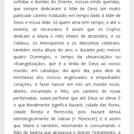
perfumadas, suave perfume que até Deus se eleva. É
o que literalmente significa Nazaré, cidade das flores,
cidade florida e florescida, pois Nazaré deriva
etimologicamente de natsar [= florescer]. E é assim
que Maria é também, retomando e consumando o
filão de beleza que atravessa o Antigo Testamento, a
cidade florescida e fruticada, e não apenas fortificada,
de Deus descida, desposada, terra não abandonada.
3. «Onde estás?», pergunta o Deus-que-Vem por amor
ao encontro da sua criatura dileta (Génesis 3,9). «Tive
medo e escondi-me», responde Adam e respondemos
nós também com ele, amedrontados e fugidos,
perdidos, ensonados e desorientados (Génesis 3,10;
ver também Génesis 3,24; 4,16; 11,2).
4. Adam tem medo de Deus e esconde-se de Deus.
Quem é este Adam que tem medo de Deus e de Deus
se esconde? É o epónimo ou pai da humanidade, mas