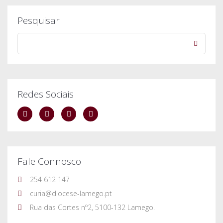
Fale Connosco
254 612 147
curia@diocese-lamego.pt
Rua das Cortes nº2, 5100-132 Lamego.
Arquivo de Notícias
dezembro, 2018
novembro, 2018
outubro, 2018
setembro, 2018
agosto, 2018
julho, 2018
junho, 2018
maio, 2018