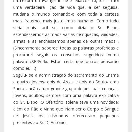
na Leitura do Evangelho de S. Marcos 10, 35- 45 foi
uma verdadeira lição de vida que, a ser seguida,
mudaria o mundo tornando-o com toda a certeza
mais fraterno, mais justo, mais humano. Como tudo
seria mais fácil se, como dizia o Sr. Bispo,
estendêssemos as mãos vazias de riquezas, vaidades,
armas e as enchêssemos apenas de outras mãos…
(Sinceramente saboreei todas as palavras proferidas e
procurarei seguir os conselhos sugeridos: numa
palavra «SERVIR». Estou certa que outros pensarão
como eu …)
Seguiu- se a administração do sacramento do Crisma
a quatro jovens- dois de Arcas e dois do Souto- e da
Santa Unção a um grande grupo de pessoas: crianças,
jovens, adultos, sempre com uma palavra explicativa
do Sr. Bispo. O Ofertório solene teve uma novidade:
além do Pão e Vinho que iriam ser o Corpo e Sangue
de Jesus, os crismados ofereceram pequenos
presentes ao Sr. D. António.