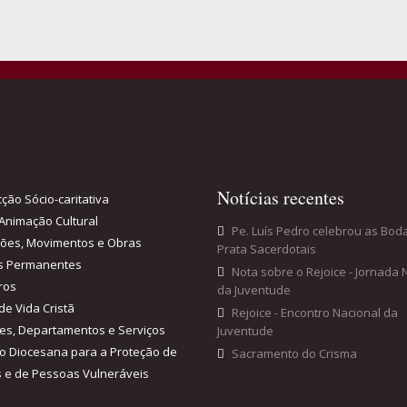
Notícias recentes
ção Sócio-caritativa
Animação Cultural
Pe. Luís Pedro celebrou as Bod
ções, Movimentos e Obras
Prata Sacerdotais
s Permanentes
Nota sobre o Rejoice - Jornada 
ros
da Juventude
de Vida Cristã
Rejoice - Encontro Nacional da
es, Departamentos e Serviços
Juventude
o Diocesana para a Proteção de
Sacramento do Crisma
 e de Pessoas Vulneráveis