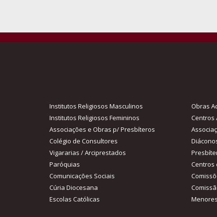
Institutos Religiosos Masculinos
Obras Ac
Institutos Religiosos Femininos
Centros 
Associações e Obras p/ Presbíteros
Associa
Colégio de Consultores
Diácono
Vigararias / Arciprestados
Presbíte
Paróquias
Centros 
Comunicações Sociais
Comissõ
Cúria Diocesana
Comissã
Escolas Católicas
Menores