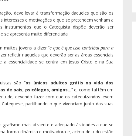
rmação, deve levar à transformação daqueles que são os
us interesses e motivações e que se pretendem venham a
s instrumentos que o Catequista dispõe deverão ser
 se apresenta muito diferenciada.
 muitos jovens a dizer “
e que é que isso contribui para a
zer refletir naquelas que deverão ser as áreas essenciais
 a essencialidade se centra em Jesus Cristo e na Sua
uistas são “
os únicos adultos grátis na vida dos
as de pais, psicólogos, amigos…
” e, como tal têm um
uventude, devendo fazer com que os catequizandos levem
Catequese, partilhando o que vivenciam junto das suas
m grafismo mais atraente e adequado às idades a que se
a forma dinâmica e motivadora e, acima de tudo estão