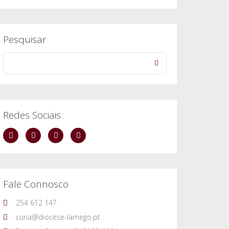
Pesquisar
Redes Sociais
Fale Connosco
254 612 147
curia@diocese-lamego.pt