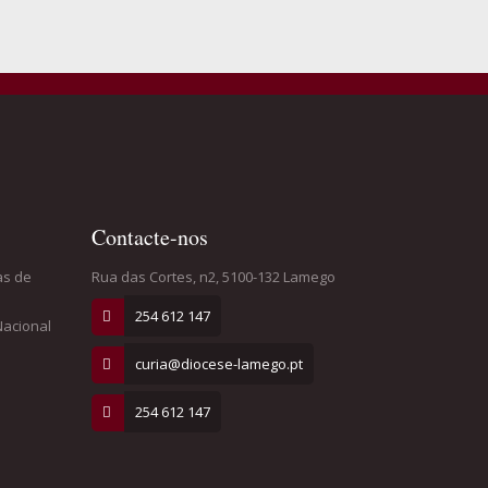
Contacte-nos
as de
Rua das Cortes, n2, 5100-132 Lamego
254 612 147
Nacional
curia@diocese-lamego.pt
254 612 147