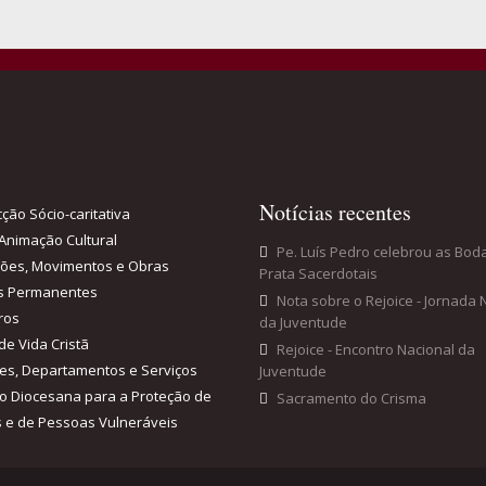
Notícias recentes
ção Sócio-caritativa
Animação Cultural
Pe. Luís Pedro celebrou as Bod
ções, Movimentos e Obras
Prata Sacerdotais
s Permanentes
Nota sobre o Rejoice - Jornada 
ros
da Juventude
de Vida Cristã
Rejoice - Encontro Nacional da
es, Departamentos e Serviços
Juventude
o Diocesana para a Proteção de
Sacramento do Crisma
 e de Pessoas Vulneráveis