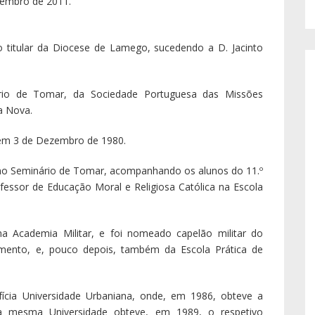
embro de 2011.
titular da Diocese de Lamego, sucedendo a D. Jacinto
io de Tomar, da Sociedade Portuguesa das Missões
a Nova.
em 3 de Dezembro de 1980.
 no Seminário de Tomar, acompanhando os alunos do 11.º
ofessor de Educação Moral e Religiosa Católica na Escola
na Academia Militar, e foi nomeado capelão militar do
amento, e, pouco depois, também da Escola Prática de
fícia Universidade Urbaniana, onde, em 1986, obteve a
 Na mesma Universidade obteve, em 1989, o respetivo