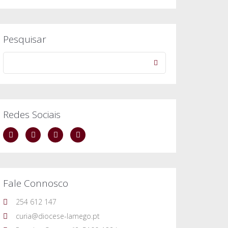
Pesquisar
Redes Sociais
Fale Connosco
254 612 147
curia@diocese-lamego.pt