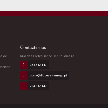
Contacte-nos
as de
Rua das Cortes, n2, 5100-132 Lamego
254 612 147
Nacional
curia@diocese-lamego.pt
254 612 147