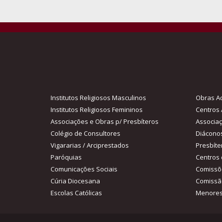
Institutos Religiosos Masculinos
Obras Ac
Institutos Religiosos Femininos
Centros 
Associações e Obras p/ Presbíteros
Associa
Colégio de Consultores
Diácono
Vigararias / Arciprestados
Presbíte
Paróquias
Centros 
Comunicações Sociais
Comissõ
Cúria Diocesana
Comissã
Escolas Católicas
Menores