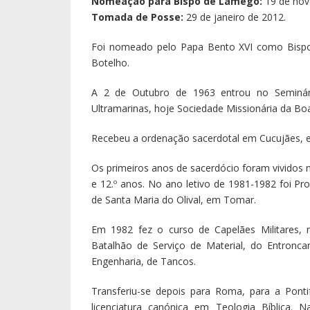
Nomeação para Bispo de Lamego:
19 de nov
Tomada de Posse:
29 de janeiro de 2012.
Foi nomeado pelo Papa Bento XVI como Bispo 
Botelho.
A 2 de Outubro de 1963 entrou no Seminár
Ultramarinas, hoje Sociedade Missionária da Bo
Recebeu a ordenação sacerdotal em Cucujães, 
Os primeiros anos de sacerdócio foram vividos
e 12.º anos. No ano letivo de 1981-1982 foi Pr
de Santa Maria do Olival, em Tomar.
Em 1982 fez o curso de Capelães Militares, 
Batalhão de Serviço de Material, do Entronc
Engenharia, de Tancos.
Transferiu-se depois para Roma, para a Ponti
licenciatura canónica em Teologia Bíblica.