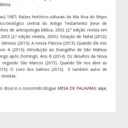
lista.
s) 1987; Raízes histórico-culturais da Vila Boa do Bispo
ico-teológico central do Antigo Testamento (tese de
s de antropologia bíblica, 2002 (2.ª edição revista em
003 (2.ª edição revista, 2005); Estação de Natal (2012);
 Génesis (2013); A nossa Páscoa (2013); Quando Ele nos
Ano A (2013); Introdução ao Evangelho de São Mateus
omingo após Domingo. Ano B (2014). Os desafios da Nova
ho segundo São Marcos (2015). Quando Ele nos abre as
015). O Livro dos Salmos (2015). E também autor de
revistas.
lo disso é o concorrido blogue
MESA DE PALAVRAS: aqui
,