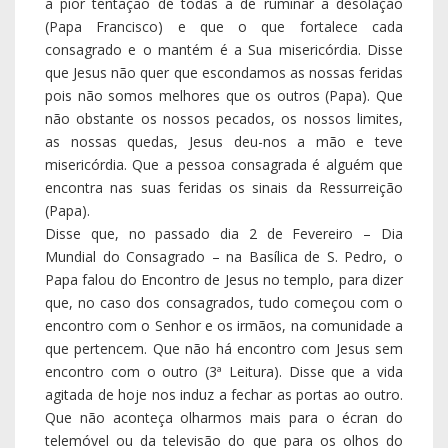
encontro com o Senhor e os irmãos, na comunidade a
que pertencem. Que não há encontro com Jesus sem
encontro com o outro (3ª Leitura). Disse que a vida
agitada de hoje nos induz a fechar as portas ao outro.
Que não aconteça olharmos mais para o écran do
telemóvel ou da televisão do que para os olhos do
irmão e da irmã, ou fixarmo-nos mais nos programas
de rádio do que no Senhor: a vida religiosa nasce e
renasce do encontro com Jesus – pobre, casto e
obediente – e do encontro com os irmãos.
Que fazemos parte da grande multidão dos que
procuram Jesus: “Todos Te procuram!”. Nós temos de
procurá-l’O para nos sentirmos enviados à
comunidade transfigurados para transfigurá-la.
D. Jacinto disse que o Papa Francisco nos lembra,
evocando a Palavra de Jesus “Se alguém quiser ser o
primeiro, há-de ser o último e o servo de todos” e que
a verdadeira grandeza passa por ser pequenino e