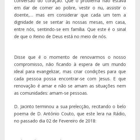
D. Jacinto terminou a sua prelecção, recitando o belo
poema de D. António Couto, que este lera na Rádio,
no passado dia 02 de Fevereiro de 2018:
Toda a Vida Consagrada
É uma vida com dedicatória
Obrigatória
Ao antes de cada madrugada
Perfumada,
Senhor de mim
E do meu Sim.
Desde sempre pensado e amado
É-me dado um segmento de tempo
Para responder ao Amor,
E a eternidade inteira
Para viver à Tua beira,
À Tua maneira.
Ó meu imenso do Amor