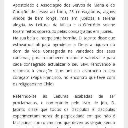
Referindo-se às Leituras acabadas de ser
proclamadas, e começando pelo livro de Job, D.
Jacinto disse que todos os discípulos e discípulas
experimentam horas de perplexidade em que não é
fácil atinar com o caminho que devemos seguir, sendo
a pior tentação de todas a de ruminar a desolação
(Papa Francisco) e que o que fortalece cada
consagrado e o mantém é a Sua misericórdia. Disse
que Jesus não quer que escondamos as nossas feridas
pois não somos melhores que os outros (Papa). Que
não obstante os nossos pecados, os nossos limites,
as nossas quedas, Jesus deu-nos a mão e teve
misericórdia. Que a pessoa consagrada é alguém que
encontra nas suas feridas os sinais da Ressurreição
(Papa).
Disse que, no passado dia 2 de Fevereiro – Dia
Mundial do Consagrado – na Basílica de S. Pedro, o
Papa falou do Encontro de Jesus no templo, para dizer
que, no caso dos consagrados, tudo começou com o