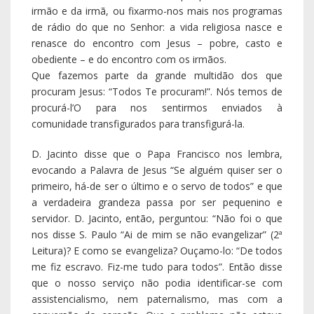
servidor. D. Jacinto, então, perguntou: “Não foi o que
nos disse S. Paulo “Ai de mim se não evangelizar” (2ª
Leitura)? E como se evangeliza? Ouçamo-lo: “De todos
me fiz escravo. Fiz-me tudo para todos”. Então disse
que o nosso serviço não podia identificar-se com
assistencialismo, nem paternalismo, mas com a
conversão do coração. Que o problema não estava
em dar de comer ao pobre, vestir o nu, assistir o
doente,… mas em considerar que cada um tem a
dignidade de se sentar às nossas mesas, em casa,
entre nós, sentindo-se em família. Que este é o sinal
de que o Reino de Deus está no meio de nós.
Disse que é o momento de renovarmos o nosso
compromisso, não ficando à espera de um mundo
ideal para evangelizar, mas criar condições para que
cada pessoa possa encontrar-se com Jesus. E que
renovação é amar e não se amam as situações nem
as comunidades: amam-se pessoas.