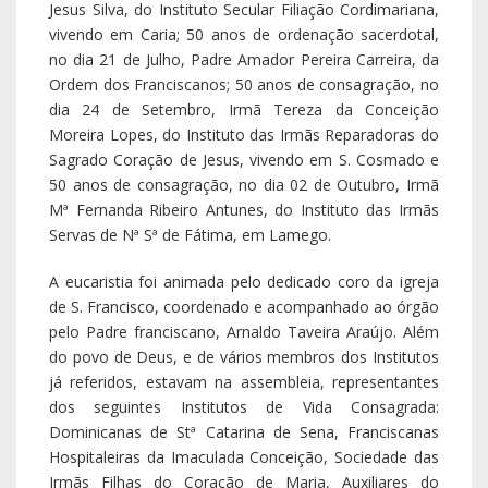
do povo de Deus, e de vários membros dos Institutos
já referidos, estavam na assembleia, representantes
dos seguintes Institutos de Vida Consagrada:
Dominicanas de Stª Catarina de Sena, Franciscanas
Hospitaleiras da Imaculada Conceição, Sociedade das
Irmãs Filhas do Coração de Maria, Auxiliares do
Apostolado e Associação dos Servos de Maria e do
Coração de Jesus: ao todo, 23 consagrados, alguns
vindos de bem longe, mas em jubilosa e serena
alegria. As Leituras da Missa e o Ofertório solene
foram feitos sobretudo pelas consagradas em jubileu.
Na sua bela e interpelante homilia, D. Jacinto disse que
estávamos ali para agradecer a Deus a riqueza do
dom da Vida Consagrada na variedade dos seus
carismas; para a conhecer melhor e valorizar e para
cada consagrado actualizar o seu SIM, renovando a
resposta à vocação “que um dia alvoroçou o seu
coração” (Papa Francisco, no encontro que teve com
os religiosos no Chile).