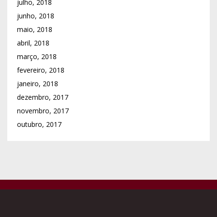
Institutos Religiosos Masculinos
Institutos Religiosos Femininos
Associações e Obras p/ Presbíteros
Colégio de Consultores
Vigararias / Arciprestados
Paróquias
Comunicações Sociais
Cúria Diocesana
Escolas Católicas