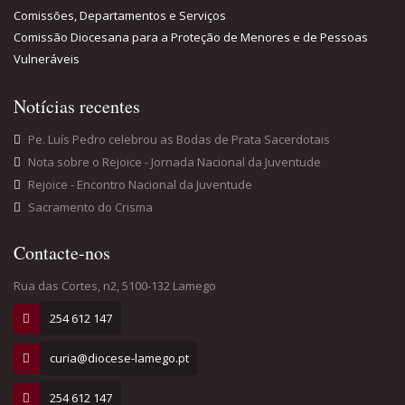
Rua das Cortes, n2, 5100-132 Lamego
254 612 147
curia@diocese-lamego.pt
254 612 147
POLÍTICA DE PRIVACIDADE
| © 2017 Diocese de Lamego. Todos os Direitos
Reservados. | Design: blueweb.pt.