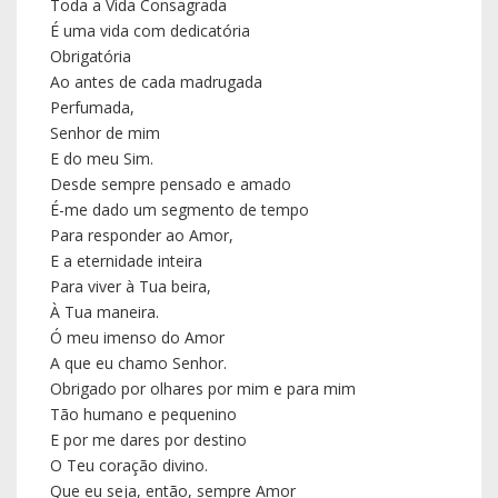
A que eu chamo Senhor.
Obrigado por olhares por mim e para mim
Tão humano e pequenino
E por me dares por destino
O Teu coração divino.
Que eu seja, então, sempre Amor
Em cada dia ao Teu dispor
Senhor da minha alegria.
Pediu, então, aos presentes que pedissem ao Senhor
que cada consagrado se tornasse instrumento de paz.
Depois os consagrados presentes renovaram os seus
votos e, no momento de Acção de Graças, todos
rezaram uma linda oração do Consagrado, composta
pelo Papa Francisco, que era a síntese da homilia de
D. Jacinto. Antes da bênção final, apesar de a hora já ir
adiantada, ninguém se enfadou mas antes a
assembleia vibrou com o testemunho vocacional dado