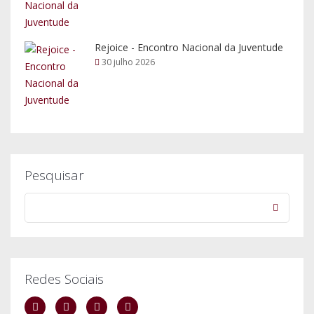
Redes Sociais
Fale Connosco
254 612 147
curia@diocese-lamego.pt
Rua das Cortes nº2, 5100-132 Lamego.
Arquivo de Notícias