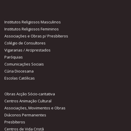
Obras Acção Sócio-caritativa
Centros Animação Cultural
Associações, Movimentos e Obras
Diáconos Permanentes
Presbíteros
Centros de Vida Cristã
Comissões, Departamentos e Serviços
Comissão Diocesana para a Proteção de Menores e de Pessoas
Vulneráveis
Notícias recentes
Pe. Luís Pedro celebrou as Bodas de Prata Sacerdotais
Nota sobre o Rejoice - Jornada Nacional da Juventude
Rejoice - Encontro Nacional da Juventude
Sacramento do Crisma
Contacte-nos