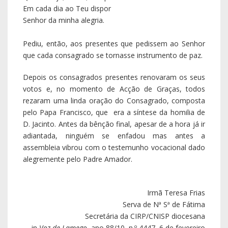
alegremente pelo Padre Amador.
Irmã Teresa Frias
Serva de Nª Sª de Fátima
Secretária da CIRP/CNISP diocesana
in
Voz de Lamego
, ano 88/10, n.º 4447, 6 de fevereiro
de 2018
Notícias Recentes
Pe. Luís Pedro celebrou as Bodas de Prata
Sacerdotais
05 agosto 2026