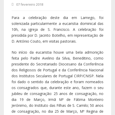
foi dado o sentido da celebração e foram nomeados
os consagrados que, durante este ano, fazem o seu
jubileu de consagração: 25 anos de consagração, no
dia 19 de Março, Irmã Mª de Fátima Monteiro
Jerónimo, do Instituto das Filhas de S. Camilo; 50 anos
de consagração, no dia 25 de Março, Mª Regina de
Jesus Silva, do Instituto Secular Filiação Cordimariana,
vivendo em Caria; 50 anos de ordenação sacerdotal,
no dia 21 de Julho, Padre Amador Pereira Carreira, da
Ordem dos Franciscanos; 50 anos de consagração, no
dia 24 de Setembro, Irmã Tereza da Conceição
Moreira Lopes, do Instituto das Irmãs Reparadoras do
Sagrado Coração de Jesus, vivendo em S. Cosmado e
50 anos de consagração, no dia 02 de Outubro, Irmã
Mª Fernanda Ribeiro Antunes, do Instituto das Irmãs
Servas de Nª Sª de Fátima, em Lamego.
A eucaristia foi animada pelo dedicado coro da igreja
de S. Francisco, coordenado e acompanhado ao órgão
pelo Padre franciscano, Arnaldo Taveira Araújo. Além