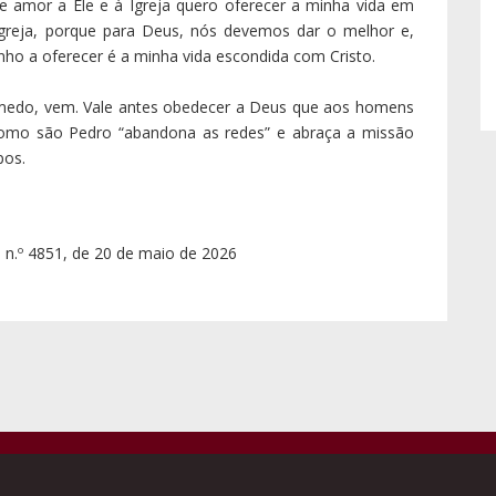
te amor a Ele e à Igreja quero oferecer a minha vida em
Igreja, porque para Deus, nós devemos dar o melhor e,
enho a oferecer é a minha vida escondida com Cristo.
 medo, vem. Vale antes obedecer a Deus que aos homens
omo são Pedro “abandona as redes” e abraça a missão
pos.
, n.º 4851, de 20 de maio de 2026