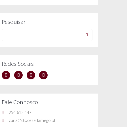
Pesquisar
Redes Sociais
Fale Connosco
254 612 147
curia@diocese-lamego.pt