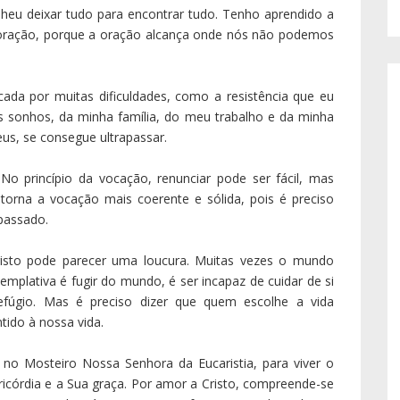
heu deixar tudo para encontrar tudo. Tenho aprendido a
a oração, porque a oração alcança onde nós não podemos
ada por muitas dificuldades, como a resistência que eu
s sonhos, da minha família, do meu trabalho e da minha
s, se consegue ultrapassar.
No princípio da vocação, renunciar pode ser fácil, mas
orna a vocação mais coerente e sólida, pois é preciso
passado.
Cristo pode parecer uma loucura. Muitas vezes o mundo
emplativa é fugir do mundo, é ser incapaz de cuidar de si
fúgio. Mas é preciso dizer que quem escolhe a vida
ido à nossa vida.
no Mosteiro Nossa Senhora da Eucaristia, para viver o
córdia e a Sua graça. Por amor a Cristo, compreende-se