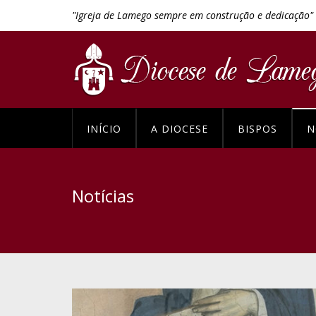
"Igreja de Lamego sempre em construção e dedicação"
INÍCIO
A DIOCESE
BISPOS
N
Notícias