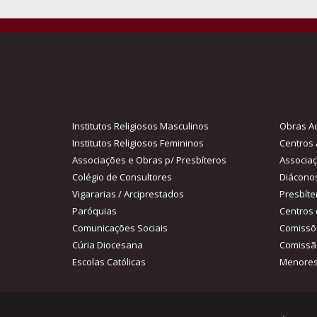
Institutos Religiosos Masculinos
Obras Ac
Institutos Religiosos Femininos
Centros 
Associações e Obras p/ Presbíteros
Associa
Colégio de Consultores
Diácono
Vigararias / Arciprestados
Presbíte
Paróquias
Centros 
Comunicações Sociais
Comissõ
Cúria Diocesana
Comissã
Escolas Católicas
Menores