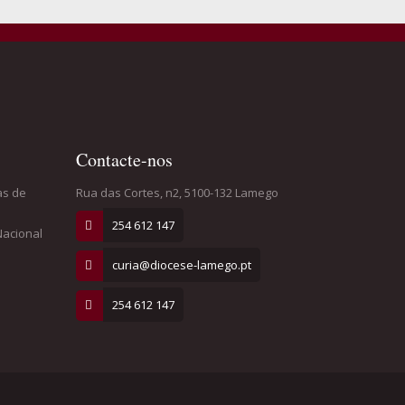
Contacte-nos
as de
Rua das Cortes, n2, 5100-132 Lamego
254 612 147
Nacional
curia@diocese-lamego.pt
254 612 147