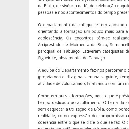
da Bíblia, de vivência da fé, de celebração daqu
pessoas e nos acontecimentos do tempo presen
O departamento da catequese tem apostado na
orientando a formação um pouco mais para a 
adolescência. Os encontros têm-se realizad
Arciprestado de Moimenta da Beira, Sernance
paroquial de Tabuaço. Estiveram catequistas 
Figueira e, obviamente, de Tabuaço.
A equipa do Departamento fez-nos percorrer o
(propriamente dita); na semana seguinte, te
atividade de voluntariado; finalizando com um 
Como em outras formações, aquilo que é prévi
tempo dedicado ao acolhimento. O tema da se
sem esquecer a utilização da Bíblia, como pon
realidade, como expressão do compromisso cr
coerência entre o que se diz e o que se faz. O c
na igreja, no café, em qualquer lugar e ambiente