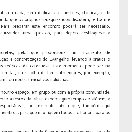
ca tratada, será dedicada a questões, clarificação de
ando que os próprios catequizandos discutam, reflitam e
Para preparar este encontro poderá ser necessário,
quizandos uma questão, para depois desbloquear a
ncretas, pelo que proporcionar um momento de
ução e concretização do Evangelho, levando à prática o
ais teóricas da catequese. Este momento pode ser na
a um lar, na recolha de bens alimentares, por exemplo,
 ou noutras iniciativas solidárias.
u noutro espaço, em grupo ou com a própria comunidade.
rendo a textos da Bíblia, dando algum tempo ao silêncio, a
, espontâneas, por exemplo, ainda que, também aqui
membros, para que não fiquem todos a olhar uns para os
s catequizandos, há de fazer parte da catequese, da vida