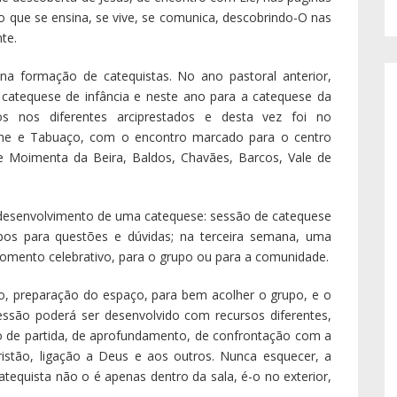
ilo que se ensina, se vive, se comunica, descobrindo-O nas
te.
 formação de catequistas. No ano pastoral anterior,
catequese de infância e neste ano para a catequese da
os nos diferentes arciprestados e desta vez foi no
lhe e Tabuaço, com o encontro marcado para o centro
de Moimenta da Beira, Baldos, Chavães, Barcos, Vale de
 desenvolvimento de uma catequese: sessão de catequese
mpos para questões e dúvidas; na terceira semana, uma
momento celebrativo, para o grupo ou para a comunidade.
o, preparação do espaço, para bem acolher o grupo, e o
ssão poderá ser desenvolvido com recursos diferentes,
to de partida, de aprofundamento, de confrontação com a
istão, ligação a Deus e aos outros. Nunca esquecer, a
atequista não o é apenas dentro da sala, é-o no exterior,
.