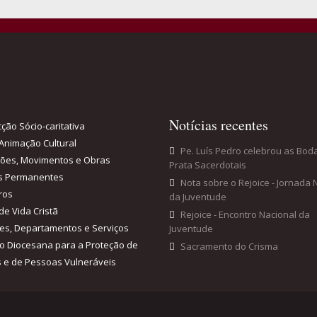
Notícias recentes
ção Sócio-caritativa
Animação Cultural
Pe. Luís Pedro celebrou as Bod
ções, Movimentos e Obras
Prata Sacerdotais
s Permanentes
Nota sobre o Rejoice - Jornada 
ros
da Juventude
de Vida Cristã
Rejoice - Encontro Nacional da
es, Departamentos e Serviços
Juventude
o Diocesana para a Proteção de
Sacramento do Crisma
 e de Pessoas Vulneráveis