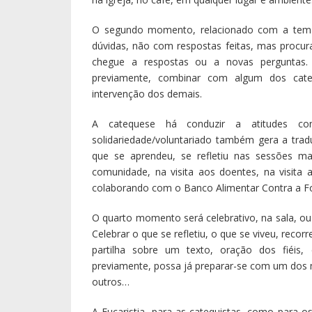
O segundo momento, relacionado com a temáti
dúvidas, não com respostas feitas, mas procur
chegue a respostas ou a novas perguntas. 
previamente, combinar com algum dos cate
intervenção dos demais.
A catequese há conduzir a atitudes co
solidariedade/voluntariado também gera a trad
que se aprendeu, se refletiu nas sessões m
comunidade, na visita aos doentes, na visita 
colaborando com o Banco Alimentar Contra a Fome
O quarto momento será celebrativo, na sala, o
Celebrar o que se refletiu, o que se viveu, recor
partilha sobre um texto, oração dos fiéis
previamente, possa já preparar-se com um dos 
outros…
A Eucaristia, para as catequistas, como para o