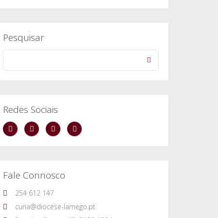
Pesquisar
Redes Sociais
Fale Connosco
254 612 147
curia@diocese-lamego.pt