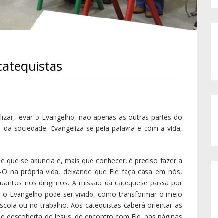
catequistas
lizar, levar o Evangelho, não apenas as outras partes do
da sociedade. Evangeliza-se pela palavra e com a vida,
e que se anuncia e, mais que conhecer, é preciso fazer a
-O na própria vida, deixando que Ele faça casa em nós,
 quantos nos dirigimos. A missão da catequese passa por
mo o Evangelho pode ser vivido, como transformar o meio
scola ou no trabalho. Aos catequistas caberá orientar as
de descoberta de Jesus, de encontro com Ele, nas páginas