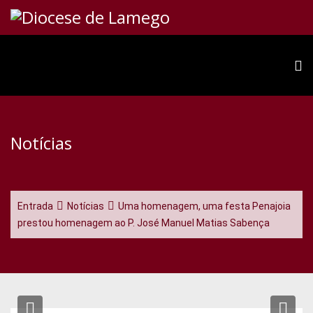
Notícias
Entrada
Notícias
Uma homenagem, uma festa Penajoia
prestou homenagem ao P. José Manuel Matias Sabença
Previous
Ne