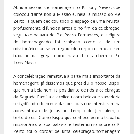
Abriu a sessão de homenagem o P. Tony Neves, que
colocou diante nós a Missão e, nela, a missão do P.e
Zelito, a quem dedicou todo o espaço de uma revista,
profusamente difundida antes e no fim da celebração;
seguiu-se palavra do P.e Pedro Fernandes, e a figura
do homenageado foi realçada como a de um
missionário que se entregou «de corpo inteiro» ao seu
trabalho na Igreja, como havia dito também o P.e
Tony Neves.
A concelebração rematava a parte mais importante da
homenagem; já dissemos que presidiu o nosso Bispo,
que numa bela homilia pôs diante de nós a celebração
da Sagrada Família e explicou com beleza e sabedoria
o significado do nome das pessoas que intervieram na
apresentação de Jesus no Templo de Jerusalém, o
texto do dia. Como Bispo que conhece bem o trabalho
missionário, a sua palavra e testemunho sobre o P.
Zelito foi o coroar de uma celebração/homenagem