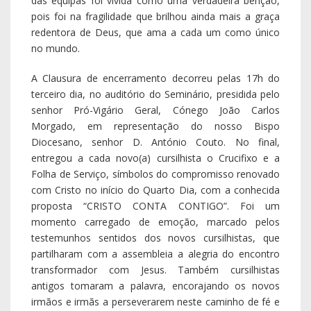
momento carregado de emoção, marcado pelos
testemunhos sentidos dos novos cursilhistas, que
partilharam com a assembleia a alegria do encontro
transformador com Jesus. Também cursilhistas
antigos tomaram a palavra, encorajando os novos
irmãos e irmãs a perseverarem neste caminho de fé e
entrega.
Mais uma vez, foi visível a alegria estampada nos
rostos de todos: novos cursilhistas, equipa reitora,
ministros ordenados e leigos. Alegria que nasce do
aprofundamento da Palavra de Deus, da fraternidade
vivida e dos testemunhos partilhados, numa
experiência que tocou profundamente o coração de
cada participante. Ao longo dos três dias, Cristo esteve
verdadeiramente presente. E com Ele, Maria
Santíssima, Mãe da Igreja, cuja ternura e presença
constante nos acompanha em cada passo.
A Ultreia de acolhimento dos novos cursilhistas ficou