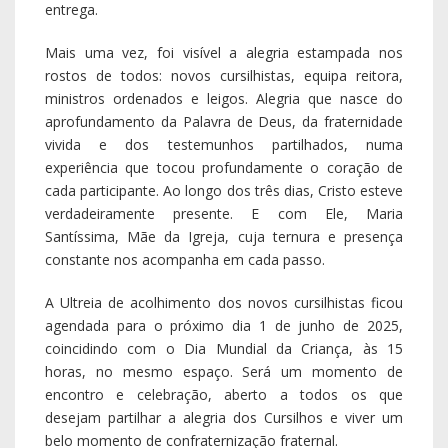
agendada para o próximo dia 1 de junho de 2025,
coincidindo com o Dia Mundial da Criança, às 15
horas, no mesmo espaço. Será um momento de
encontro e celebração, aberto a todos os que
desejam partilhar a alegria dos Cursilhos e viver um
belo momento de confraternização fraternal.
Louvor a Deus pelos 24 novos irmãos e irmãs que,
com coragem, aceitaram viver esta experiência
transformadora de fé! Sentimos um profundo regozijo
ao ver nos seus rostos a alegria do encontro com
Cristo, a renovação das suas vidas e o crescimento da
família do MCC. Celebramos a riqueza das suas
histórias, percursos e idades, todos unidos pelo amor
de Deus, e reconhecemos a fecundidade da semente
lançada: são agora novos fermentos nas suas famílias,
comunidades e ambientes.
Agradecemos, antes de tudo, ao Senhor, que conduziu