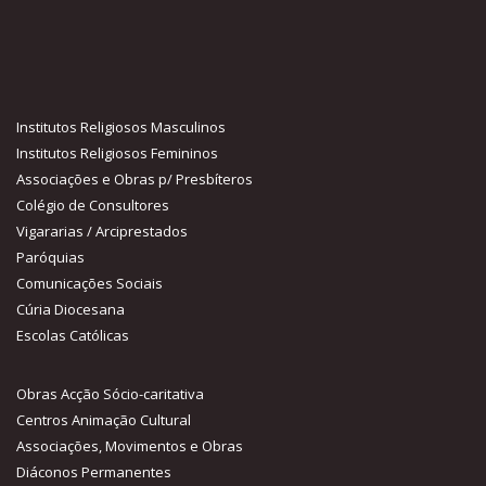
Escolas Católicas
Obras Acção Sócio-caritativa
Centros Animação Cultural
Associações, Movimentos e Obras
Diáconos Permanentes
Presbíteros
Centros de Vida Cristã
Comissões, Departamentos e Serviços
Comissão Diocesana para a Proteção de Menores e de Pessoas
Vulneráveis
Notícias recentes
Pe. Luís Pedro celebrou as Bodas de Prata Sacerdotais
Nota sobre o Rejoice - Jornada Nacional da Juventude
Rejoice - Encontro Nacional da Juventude
Sacramento do Crisma