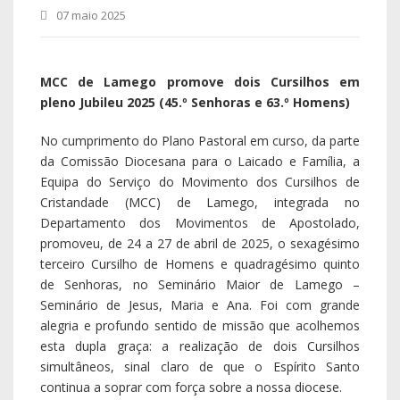
de Senhoras, no Seminário Maior de Lamego –
Seminário de Jesus, Maria e Ana. Foi com grande
alegria e profundo sentido de missão que acolhemos
esta dupla graça: a realização de dois Cursilhos
simultâneos, sinal claro de que o Espírito Santo
continua a soprar com força sobre a nossa diocese.
É particularmente significativo assinalar que o último
Cursilho de Senhoras se realizara pouco antes da
pandemia da Covid-19, o que torna este reencontro
feminino ainda mais simbólico e portador de
esperança. Estes Cursilhos aconteceram num tempo
marcado pela dor na Igreja Católica, que se une em
oração e luto pelas exéquias do nosso querido e muito
amado Papa Francisco, pastor universal cuja vida
oferecida permanece viva na memória do povo de
Deus. Simultaneamente, decorrem no contexto
luminoso do Jubileu 2025, sob o lema «Peregrinos de
Esperança», que nos impele a caminhar juntos na fé e
na confiança em Cristo Ressuscitado.