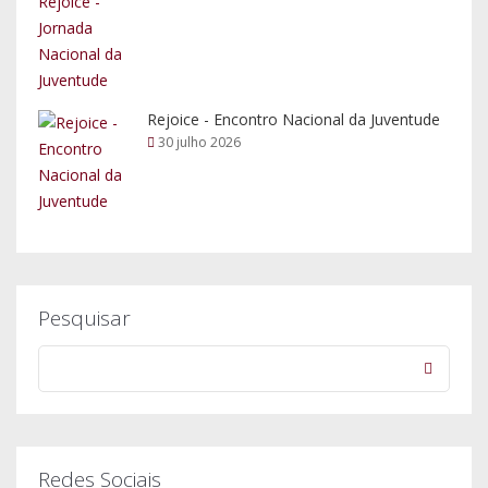
Redes Sociais
Fale Connosco
254 612 147
curia@diocese-lamego.pt
Rua das Cortes nº2, 5100-132 Lamego.