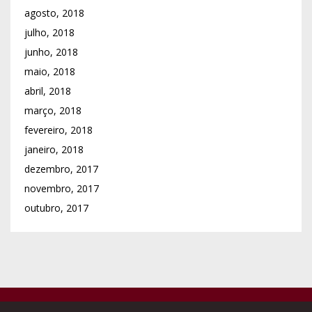
Institutos Religiosos Masculinos
Institutos Religiosos Femininos
Associações e Obras p/ Presbíteros
Colégio de Consultores
Vigararias / Arciprestados
Paróquias
Comunicações Sociais
Cúria Diocesana