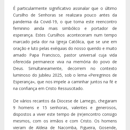
De vários recantos da Diocese de Lamego, chegaram
9 homens e 15 senhoras, valentes e generosos,
dispostos a viver este tempo de (re)encontro consigo
mesmos, com os irmãos e com Cristo. Os homens
vieram de Aldeia de Nacomba, Figueira, Gosende,
Leomil, Moimenta da Beira e Valdigem; as senhoras,
de Alvite, Figueira do Douro, Lalim, Lamego, Magueija,
Picão, Santiago de Piães, Valdigem e Vila Nova de Foz
Côa. Foram estes irmãos e irmãs que aceitaram o
desafio de viver intensamente estes três dias, e que
com certeza regressam agora às suas comunidades
com o desejo profundo de ser fermento novo nos
seus ambientes.
A parte sacerdotal esteve a cargo dos Diretores
Espirituais Cónego José Melo, Cónego João Morgado e
Padre Ângelo Santos. A parte leiga contou, no dos
homens com oito dirigentes comprometidos, tendo