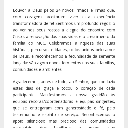
estes dias de graça e tocou o coração de cada
participante. Manifestamos a nossa gratidão às
equipas reitoras/coordenadoras e equipas dirigentes,
que se entregaram com generosidade e fé, pelo
testemunho e espírito de serviço. Reconhecemos o
apoio silencioso mas precioso das comunidades
paroquiais, dos familiares e amigos que
acompanharam com oração, intendências e sacrifício
este caminho. E agradecemos profundamente aos
sacerdotes que, com sabedoria e proximidade, foram
presença de Cristo ao longo de todo o Cursilho.
É convicção da Equipa de Serviço Diocesano que estes
Cursilhos cumpriram, com a graça de Deus, os
objetivos essenciais do MCC: proporcionar uma
experiência pessoal e comunitária de fé viva, capaz de
transformar vidas e renovar as comunidades. Como
tantas vezes dizemos: a vida nunca será em vão se
ajudarmos alguém a viver com esperança!