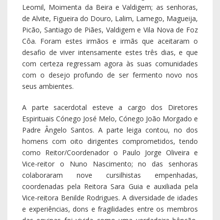
como Reitor/Coordenador o Paulo Jorge Oliveira e
Vice-reitor o Nuno Nascimento; no das senhoras
colaboraram nove cursilhistas empenhadas,
coordenadas pela Reitora Sara Guia e auxiliada pela
Vice-reitora Benilde Rodrigues. A diversidade de idades
e experiências, dons e fragilidades entre os membros
das equipas foi vivida como uma verdadeira bênção,
pois foi na fragilidade que brilhou ainda mais a graça
redentora de Deus, que ama a cada um como único
no mundo.
A Clausura de encerramento decorreu pelas 17h do
terceiro dia, no auditório do Seminário, presidida pelo
senhor Pró-Vigário Geral, Cónego João Carlos
Morgado, em representação do nosso Bispo
Diocesano, senhor D. António Couto. No final,
entregou a cada novo(a) cursilhista o Crucifixo e a
Folha de Serviço, símbolos do compromisso renovado
com Cristo no início do Quarto Dia, com a conhecida
proposta “CRISTO CONTA CONTIGO”. Foi um