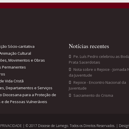
Notícias recentes
ção Sócio-caritativa
Animação Cultural
Pe. Luís Pedro celebrou as Bod
ções, Movimentos e Obras
Prata Sacerdotais
s Permanentes
Nota sobre o Rejoice - Jornada 
ros
da Juventude
de Vida Cristã
Rejoice - Encontro Nacional da
es, Departamentos e Serviços
Juventude
o Diocesana para a Proteção de
Sacramento do Crisma
 e de Pessoas Vulneráveis
E PRIVACIDADE
| © 2017 Diocese de Lamego. Todos os Direitos Reservados. | Design