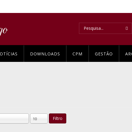
OTÍCIAS
DOWNLOADS
CPM
GESTÃO
AR
Filtro
10