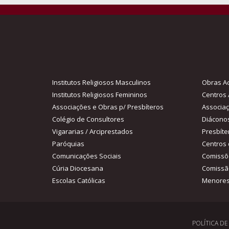
Institutos Religiosos Masculinos
Obras Ac
Institutos Religiosos Femininos
Centros 
Associações e Obras p/ Presbíteros
Associa
Colégio de Consultores
Diácono
Vigararias / Arciprestados
Presbíte
Paróquias
Centros 
Comunicações Sociais
Comissõ
Cúria Diocesana
Comissã
Escolas Católicas
Menores
POLÍTICA D