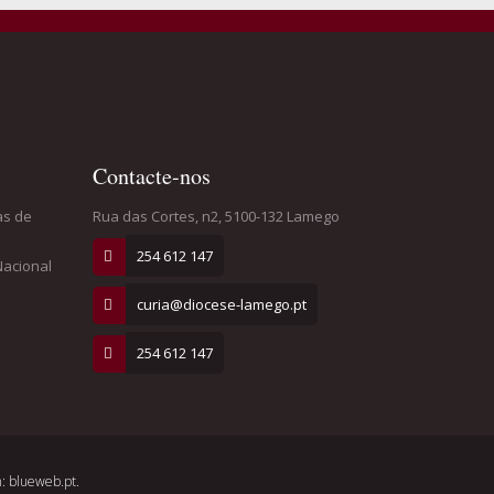
Contacte-nos
as de
Rua das Cortes, n2, 5100-132 Lamego
254 612 147
Nacional
curia@diocese-lamego.pt
254 612 147
: blueweb.pt.