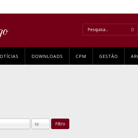
OTÍCIAS
DOWNLOADS
CPM
GESTÃO
AR
Filtro
10