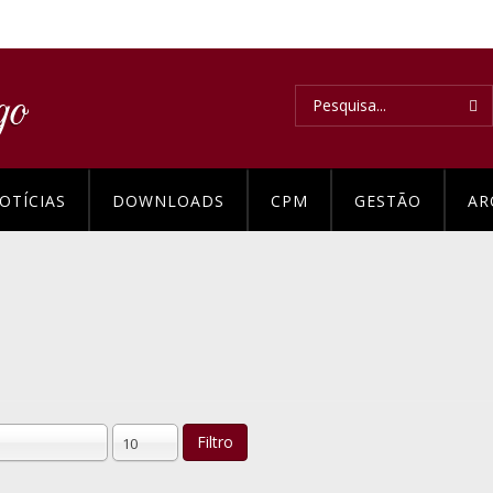
OTÍCIAS
DOWNLOADS
CPM
GESTÃO
AR
Filtro
10