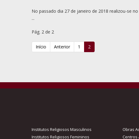
No passado dia 27 de janeiro de 2018 realizou-se n
...
Pág. 2 de 2
Início
Anterior
1
2
Institutos Religiosos Masculinos
Obras Ac
Institutos Religiosos Femininos
Centros 