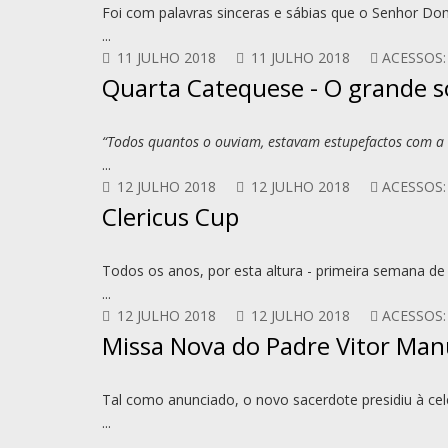
Foi com palavras sinceras e sábias que o Senhor Do
...
11 JULHO 2018
11 JULHO 2018
ACESSOS:
Quarta Catequese - O grande 
“Todos quantos o ouviam, estavam estupefactos com a su
...
12 JULHO 2018
12 JULHO 2018
ACESSOS:
Clericus Cup
Todos os anos, por esta altura - primeira semana de
...
12 JULHO 2018
12 JULHO 2018
ACESSOS:
Missa Nova do Padre Vitor Manu
Tal como anunciado, o novo sacerdote presidiu à cele
...