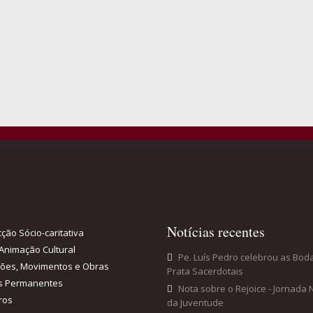
Notícias recentes
ção Sócio-caritativa
Animação Cultural
Pe. Luís Pedro celebrou as Bod
ções, Movimentos e Obras
Prata Sacerdotais
s Permanentes
Nota sobre o Rejoice - Jornada 
ros
da Juventude