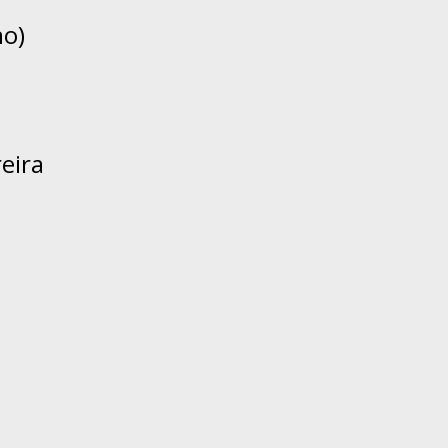
no)
eira