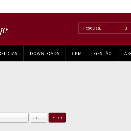
OTÍCIAS
DOWNLOADS
CPM
GESTÃO
AR
Filtro
10