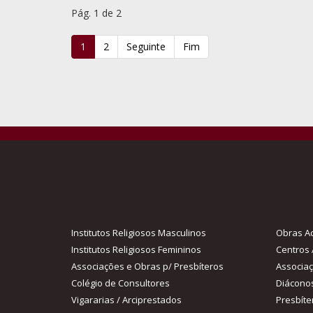
Pág. 1 de 2
1
2
Seguinte
Fim
Institutos Religiosos Masculinos
Obras Ac
Institutos Religiosos Femininos
Centros 
Associações e Obras p/ Presbíteros
Associa
Colégio de Consultores
Diácono
Vigararias / Arciprestados
Presbíte